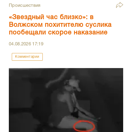
Происшествия
«Звездный час близко»: в
Волжском похитителю суслика
пообещали скорое наказание
04.08.2026
17:19
Комментарии