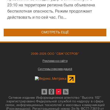
23:10 на территории региона была объявлена
беспилотная опасность. Режим продолжает
действовать и по сей час. По...
СМОТРЕТЬ ЕЩЁ
2006-2026 ООО "СВЖ"ОСТРОВ"
Реклама на сайте
Системы рекомендаций
Сетевое издание Информационное агентство "Высота 102"
зарегистрировано Федеральной службой по надзору в сфере
связи, информационных технологий и массовых коммуникаций
(Роскомнадзор). Регистрационный номер Эл № ФС77-73619 от