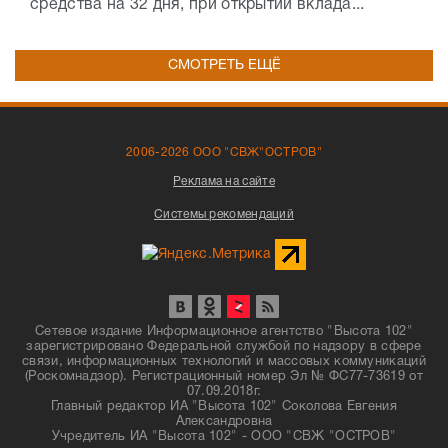
средства на 32 дня, при открытии вклада...
СМОТРЕТЬ ЕЩЁ
2006-2026 ООО "СВЖ"ОСТРОВ"
Реклама на сайте
Системы рекомендаций
Сетевое издание Информационное агентство "Высота 102"
зарегистрировано Федеральной службой по надзору в сфере
связи, информационных технологий и массовых коммуникаций
(Роскомнадзор). Регистрационный номер Эл № ФС77-73619 от
07.09.2018г.
Главный редактор ИА "Высота 102" Соколова Евгения
Александровна
Учредитель ИА "Высота 102" - ООО "СВЖ "ОСТРОВ"