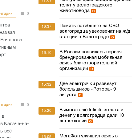
17:01
телят у волгоградского
животновода
нтарии
0
нтра
Память погибшего на СВО
16:37
волгоградца увековечат на ж/д
назвал
станции в Волгограде
 Бочарова
ктивным
В России появилась первая
16:10
ерт
брендированная мобильная
связь благотворительной
организации
в
Две электрички развезут
15:32
болельщиков «Ротора» 9
августа
нтарии
0
Вымогателю Infiniti, золота и
15:20
денег у волгоградца дали 10
 в
лет колонии
в Калаче-на-
ь всё
МегаФон улучшил связь в
15:05