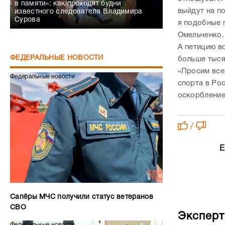
в памяти»: как проходят будни
выйдут на п
известного следователя Владимира
Сурова
я подобные п
Омельченко.
А петицию в
ФЕДЕРАЛЬНЫЕ НОВОСТИ
больше тыся
«Просим все
Федеральные новости
спорта в Ро
оскорбление
/
Е
Сапёры МЧС получили статус ветеранов
СВО
Эксперт
Федеральные новости