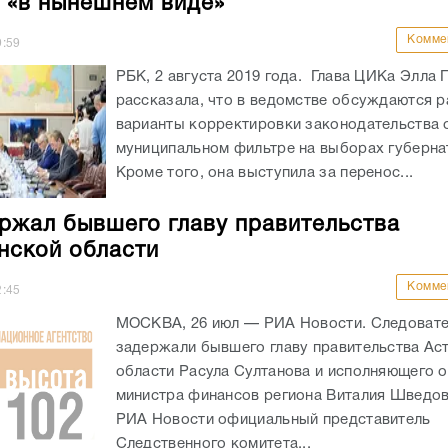
 «в нынешнем виде»
Комме
9:59
РБК, 2 августа 2019 года. Глава ЦИКа Элла
рассказала, что в ведомстве обсуждаются 
варианты корректировки законодательства 
муниципальном фильтре на выборах губерна
Кроме того, она выступила за перенос...
ржал бывшего главу правительства
нской области
Комме
2:45
МОСКВА, 26 июл — РИА Новости. Следоват
задержали бывшего главу правительства Ас
области Расула Султанова и исполняющего 
министра финансов региона Виталия Шведо
РИА Новости официальный представитель
Следственного комитета...