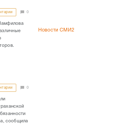
нтарии
0
 Памфилова
Новости СМИ2
различные
о
торов.
нтарии
0
ели
траханской
обязанности
ва, сообщила