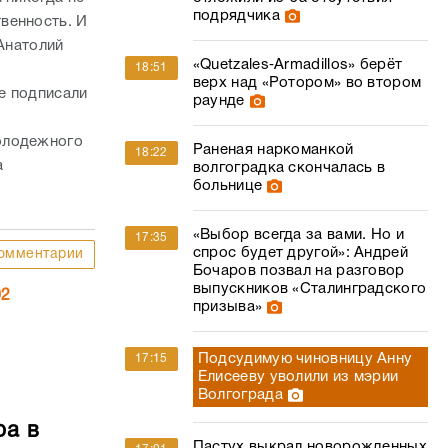
подрядчика
венность. И
 Анатолий
«Quetzales‑Armadillos» берёт
18:51
верх над «Ротором» во втором
е подписали
раунде
олодежного
Раненая наркоманкой
18:22
а
волгоградка скончалась в
больнице
«Выбор всегда за вами. Но и
17:35
спрос будет другой»: Андрей
омментарии
Бочаров позвал на разговор
выпускников «Сталинградского
02
призыва»
Подсудимую чиновницу Анну
17:15
Елисееву уволили из мэрии
Волгограда
ра в
Пастух выкрал новорожденных