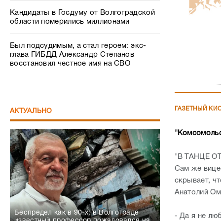
Кандидаты в Госдуму от Волгоградской
области померились миллионами
Был подсудимым, а стал героем: экс-
глава ГИБДД Александр Степанов
восстановил честное имя на СВО
ГАЗЕТНЫЙ КИ
АКТУАЛЬНО
"Комсомоль
"В ТАНЦЕ 
Сам же вице
скрывает, чт
Анатолий Ом
Беспредел как в 90-х: в Волгограде
- Да я не лю
известный профессор пожаловался на