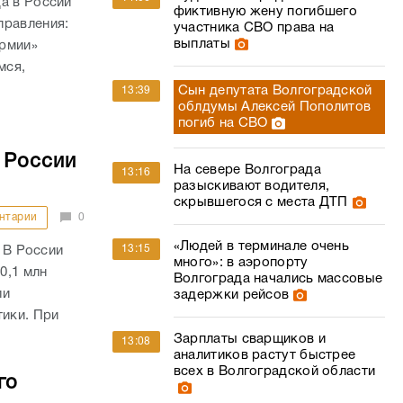
а в России
фиктивную жену погибшего
правления:
участника СВО права на
выплаты
армии»
мся,
Сын депутата Волгоградской
13:39
облдумы Алексей Пополитов
погиб на СВО
 России
На севере Волгограда
13:16
разыскивают водителя,
скрывшегося с места ДТП
нтарии
0
«Людей в терминале очень
13:15
) В России
много»: в аэропорту
0,1 млн
Волгограда начались массовые
ли
задержки рейсов
тики. При
Зарплаты сварщиков и
13:08
аналитиков растут быстрее
всех в Волгоградской области
го