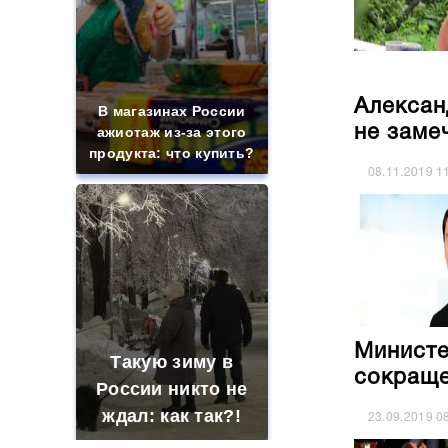
Алексан
В магазинах России
не заме
ажиотаж из-за этого
продукта: что купить?
08.11.2019
1
Министе
Такую зиму в
сокраще
России никто не
ждал: как так?!
23.09.2019
0