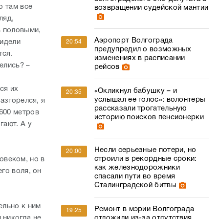
о там все
возвращении судейской мантии
ляд,
ь половыми,
Аэропорт Волгограда
видели
20:54
предупредил о возможных
тся.
изменениях в расписании
елись? –
рейсов
ся их
«Окликнул бабушку – и
20:35
услышал ее голос»: волонтеры
разгорелся, я
рассказали трогательную
 600 метров
историю поисков пенсионерки
гают. А у
Несли серьезные потери, но
20:00
строили в рекордные сроки:
овеком, но в
как железнодорожники
го воля, он
спасали пути во время
Сталинградской битвы
ельно к ним
Ремонт в мэрии Волгограда
19:25
 никогда не
отложили из-за отсутствия