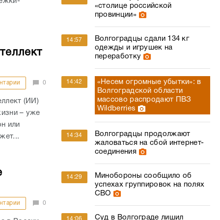
тежки-
«столице российской
провинции»
Волгоградцы сдали 134 кг
14:57
одежды и игрушек на
теллект
переработку
«Несем огромные убытки»: в
14:42
нтарии
0
Волгоградской области
массово распродают ПВЗ
ллект (ИИ)
Wildberries
жизни – уже
он или
Волгоградцы продолжают
14:34
жет...
жаловаться на сбой интернет-
соединения
е
Минобороны сообщило об
14:29
успехах группировок на полях
СВО
нтарии
0
Суд в Волгограде лишил
14:06