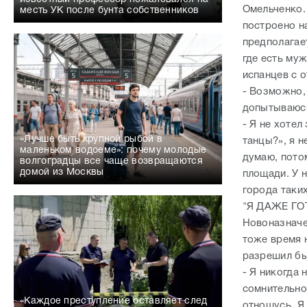
Омельченко. 
месть УК после бунта собственников
построено на
предполагае
где есть муж
испанцев с 
- Возможно, 
допытываюсь
- Я не хотел
«Лучше быть крупной рыбой в
танцы?», я н
маленьком водоеме»: почему молодые
думаю, пото
волгоградцы все чаще возвращаются
домой из Москвы
площади. У н
города таки
"Я ДАЖЕ Г
Новоназначе
тоже время н
разрешил бы
- Я никогда 
сомнительной
«Каждое преступление оставляет след
отношусь. Я