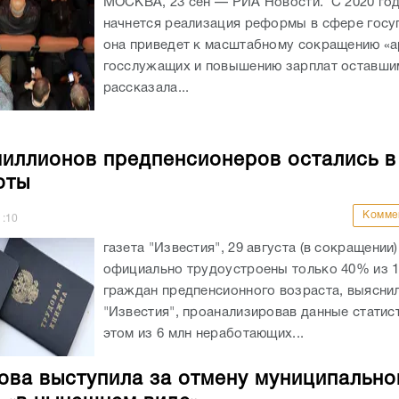
МОСКВА, 23 сен — РИА Новости. С 2020 год
начнется реализация реформы в сфере госу
она приведет к масштабному сокращению «
госслужащих и повышению зарплат оставши
рассказала...
иллионов предпенсионеров остались в
оты
Комме
1:10
газета "Известия", 29 августа (в сокращении
официально трудоустроены только 40% из 1
граждан предпенсионного возраста, выясни
"Известия", проанализировав данные статис
этом из 6 млн неработающих...
ва выступила за отмену муниципально