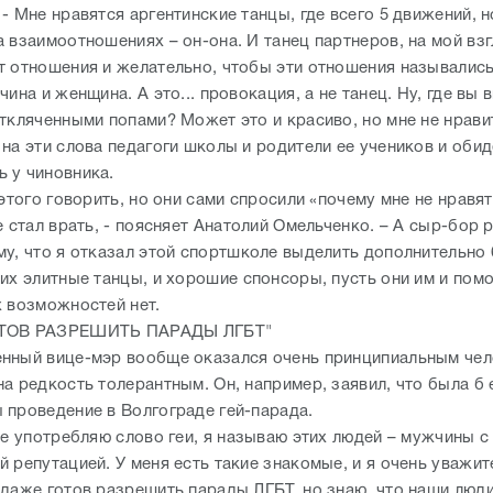
- Мне нравятся аргентинские танцы, где всего 5 движений, н
 взаимоотношениях – он-она. И танец партнеров, на мой взг
т отношения и желательно, чтобы эти отношения называлис
чина и женщина. А это... провокация, а не танец. Ну, где вы 
откляченными попами? Может это и красиво, но мне не нрави
на эти слова педагоги школы и родители ее учеников и обид
 у чиновника.
 этого говорить, но они сами спросили «почему мне не нравят
е стал врать, - поясняет Анатолий Омельченко. – А сыр-бор 
му, что я отказал этой спортшколе выделить дополнительно
их элитные танцы, и хорошие спонсоры, пусть они им и помо
х возможностей нет.
ОТОВ РАЗРЕШИТЬ ПАРАДЫ ЛГБТ"
нный вице-мэр вообще оказался очень принципиальным чел
а редкость толерантным. Он, например, заявил, что была б е
 проведение в Волгограде гей-парада.
не употребляю слово геи, я называю этих людей – мужчины с
 репутацией. У меня есть такие знакомые, и я очень уважит
 даже готов разрешить парады ЛГБТ, но знаю, что наши люди