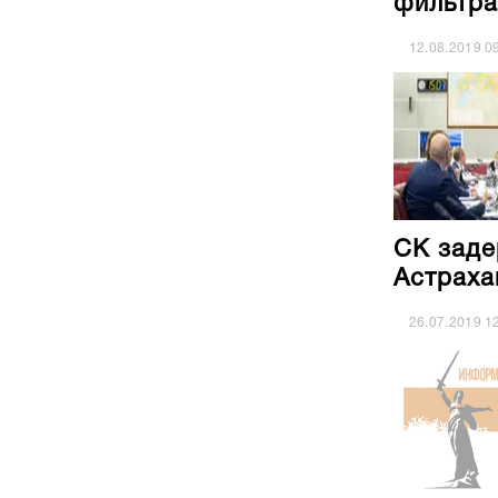
фильтра
12.08.2019
0
СК заде
Астраха
26.07.2019
1