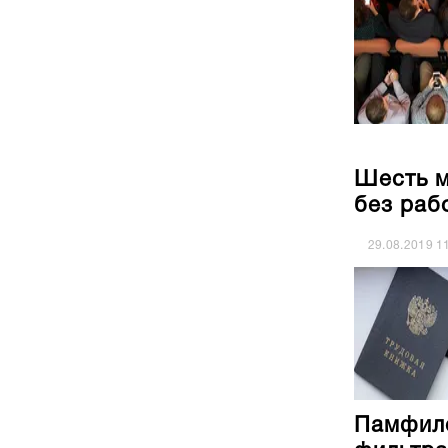
Шесть м
без раб
29.08.2019
1
Памфило