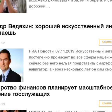
исхожено Екимовым - и балки, и берега, и с
дорожки....
др Ведяхин: хороший искусственный ин
чаешь
Комме
1:02
РИА Новости 07.11.2019 Искусственный инте
постепенно проникает во все сферы нашей 
сейчас без него нельзя представить смартф
навигатор, а через несколько лет он сам смо
рство финансов планирует масштабно
ние госслужащих
Комме
8:29