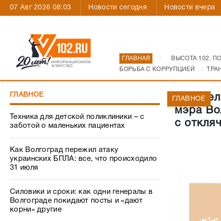
07 Авг 2026 08:03
Новости сегодня
Новости вчера
ГЛАВНАЯ
ВЫСОТА 102. П
БОРЬБА С КОРРУПЦИЕЙ
ТРА
ГЛАВНОЕ
Родител
ГЛАВНОЕ
мэра Во
Техника для детской поликлиники – с
с откля
заботой о маленьких пациентах
Как Волгоград пережил атаку
украинских БПЛА: все, что происходило
31 июля
Силовики и сроки: как одни генералы в
Волгограде покидают посты и «дают
корни» другие