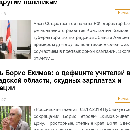
другим политикам
Комме
1:18
Член Общественной палаты РФ, директор Це
регионального развития Константин Комков 
губернатора Волгоградской области Андрея
примером для других политиков в связи с а
соучастием в предвыборной кампании. Эксп
отметил...
ь Борис Екимов: о дефиците учителей 
адской области, скудных зарплатах и
ации
Комме
8:07
«Российская газета». 03.12.2019 Публикуется
сокращении. Борис Петрович Екимов живет 
Дону. Просторные, степные края. Воля. Здес