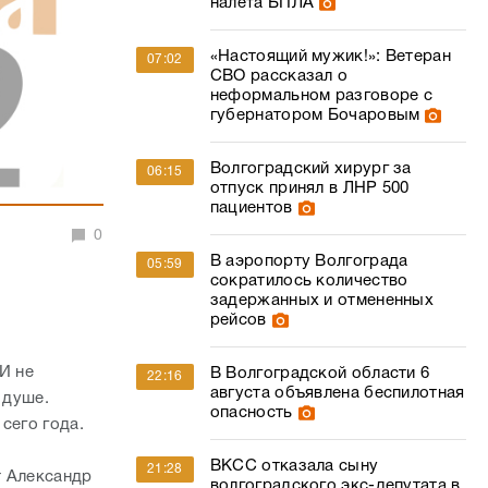
налета БПЛА
«Настоящий мужик!»: Ветеран
07:02
СВО рассказал о
неформальном разговоре с
губернатором Бочаровым
Волгоградский хирург за
06:15
отпуск принял в ЛНР 500
пациентов
0
В аэропорту Волгограда
05:59
сократилось количество
окращении)
задержанных и отмененных
рейсов
И не
В Волгоградской области 6
22:16
августа объявлена беспилотная
 душе.
опасность
 сего года.
ВКСС отказала сыну
21:28
т Александр
волгоградского экс-депутата в