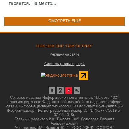
теряется. На место...
СМОТРЕТЬ ЕЩЁ
2006-2026 ООО "СВЖ"ОСТРОВ"
Реклама на сайте
Системы рекомендаций
Сетевое издание Информационное агентство "Высота 102"
зарегистрировано Федеральной службой по надзору в сфере
связи, информационных технологий и массовых коммуникаций
(Роскомнадзор). Регистрационный номер Эл № ФС77-73619 от
07.09.2018г.
Главный редактор ИА "Высота 102" Соколова Евгения
Александровна
Учредитель ИА "Высота 102" - ООО "СВЖ "ОСТРОВ"