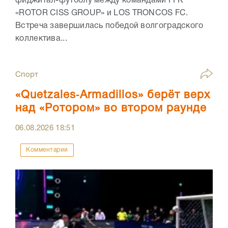
фиджитал-футболу между командами FFK
«ROTOR CISS GROUP» и LOS TRONCOS FC.
Встреча завершилась победой волгоградского
коллектива...
Спорт
«Quetzales‑Armadillos» берёт верх
над «Ротором» во втором раунде
06.08.2026
18:51
Комментарии