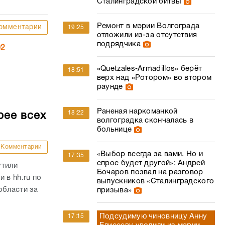
Сталинградской битвы
Ремонт в мэрии Волгограда
омментарии
19:25
отложили из-за отсутствия
подрядчика
02
«Quetzales‑Armadillos» берёт
18:51
верх над «Ротором» во втором
раунде
Раненая наркоманкой
18:22
рее всех
волгоградка скончалась в
больнице
Комментарии
«Выбор всегда за вами. Но и
17:35
спрос будет другой»: Андрей
утили
Бочаров позвал на разговор
 в hh.ru по
выпускников «Сталинградского
области за
призыва»
Подсудимую чиновницу Анну
17:15