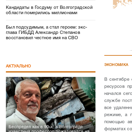
Кандидаты в Госдуму от Волгоградской
области померились миллионами
Был подсудимым, а стал героем: экс-
глава ГИБДД Александр Степанов
восстановил честное имя на СВО
ЭКОНОМИКА
АКТУАЛЬНО
В сентябре
ресурсов п
начался сег
службе пост
все удаленн
режиме, а 
помощью ав
Беспредел как в 90-х: в Волгограде
форматах со
известный профессор пожаловался на