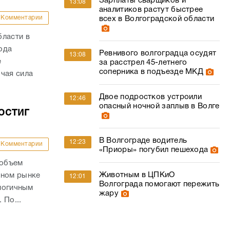
Зарплаты сварщиков и
13:08
аналитиков растут быстрее
Комментарии
всех в Волгоградской области
бласти в
года
Ревнивого волгоградца осудят
13:08
е
за расстрел 45-летнего
соперника в подъезде МКД
чая сила
Двое подростков устроили
12:46
опасный ночной заплыв в Волге
остиг
В Волгограде водитель
12:23
Комментарии
«Приоры» погубил пешехода
 объем
Животным в ЦПКиО
чном рынке
12:01
Волгограда помогают пережить
алогичным
жару
 По...