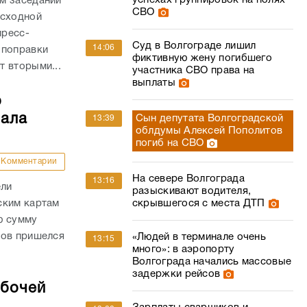
успехах группировок на полях
м заседании
СВО
асходной
пресс-
Суд в Волгограде лишил
14:06
 поправки
фиктивную жену погибшего
 вторыми...
участника СВО права на
выплаты
о
чала
Сын депутата Волгоградской
13:39
облдумы Алексей Пополитов
погиб на СВО
Комментарии
На севере Волгограда
13:16
ели
разыскивают водителя,
ским картам
скрывшегося с места ДТП
ю сумму
дов пришелся
«Людей в терминале очень
13:15
много»: в аэропорту
Волгограда начались массовые
задержки рейсов
абочей