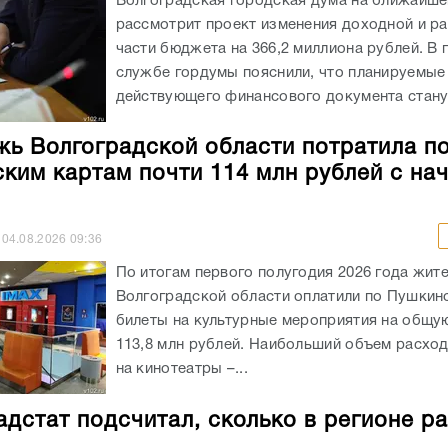
Волгоградская городская дума на ближайше
рассмотрит проект изменения доходной и р
части бюджета на 366,2 миллиона рублей. В 
службе гордумы пояснили, что планируемые
действующего финансового документа станут
ь Волгоградской области потратила п
ким картам почти 114 млн рублей с на
04.08.2026
09:36
По итогам первого полугодия 2026 года жит
Волгоградской области оплатили по Пушкин
билеты на культурные мероприятия на общу
113,8 млн рублей. Наибольший объем расхо
на кинотеатры –...
адстат подсчитал, сколько в регионе р