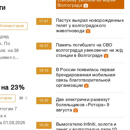
Елисееву уволили из мэрии
Волгограда
ти
Пастух выкрал новорожденных
17:01
телят у волгоградского
Комментарии
животновода
дряд
к. По
Память погибшего на СВО
16:37
волгоградца увековечат на ж/д
ала на 38
станции в Волгограде
евел с...
В России появилась первая
16:10
брендированная мобильная
связь благотворительной
организации
 на 23%
нтарии
0
Две электрички развезут
15:32
болельщиков «Ротора» 9
итогам 7
августа
а к
 01.08.2026
Вымогателю Infiniti, золота и
15:20
денег у волгоградца дали 10