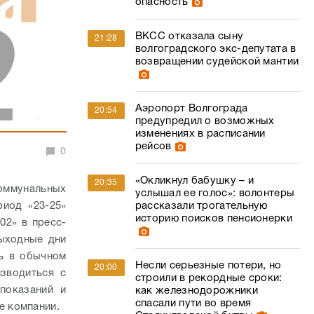
опасность
ВКСС отказала сыну
21:28
волгоградского экс-депутата в
возвращении судейской мантии
Аэропорт Волгограда
20:54
предупредил о возможных
изменениях в расписании
рейсов
0
«Окликнул бабушку – и
20:35
оммунальных
услышал ее голос»: волонтеры
иод «23-25»
рассказали трогательную
историю поисков пенсионерки
02» в пресс-
выходные дни
ть в обычном
Несли серьезные потери, но
20:00
зводиться с
строили в рекордные сроки:
показаний и
как железнодорожники
спасали пути во время
е компании.