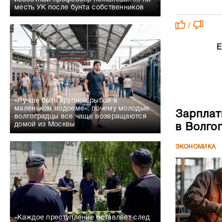
месть УК после бунта собственников
/
Е
«Лучше быть крупной рыбой в
маленьком водоеме»: почему молодые
Зарплат
волгоградцы все чаще возвращаются
домой из Москвы
в Волго
ЭКОНОМИКА
«Каждое преступление оставляет след