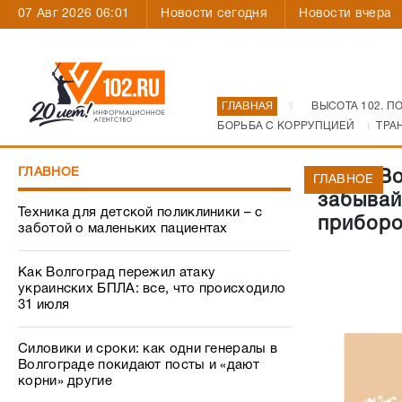
07 Авг 2026 06:01
Новости сегодня
Новости вчера
ГЛАВНАЯ
ВЫСОТА 102. П
БОРЬБА С КОРРУПЦИЕЙ
ТРА
ГЛАВНОЕ
ПАО "Во
ГЛАВНОЕ
забывай
Техника для детской поликлиники – с
приборо
заботой о маленьких пациентах
Как Волгоград пережил атаку
украинских БПЛА: все, что происходило
31 июля
Силовики и сроки: как одни генералы в
Волгограде покидают посты и «дают
корни» другие