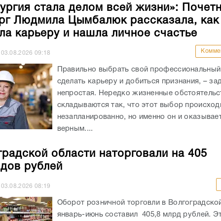
ургия стала делом всей жизни»: Почет
рг Людмила Цымбалюк рассказала, как
ла карьеру и нашла личное счастье
Комме
03.08.2026
09:18
Правильно выбрать свой профессиональный 
сделать карьеру и добиться признания, – за
непростая. Нередко жизненные обстоятельс
складываются так, что этот выбор происход
незапланированно, но именно он и оказывае
верным....
градской области наторговали на 405
дов рублей
03.08.2026
08:19
Оборот розничной торговли в Волгоградской
январь-июнь составил 405,8 млрд рублей. Э