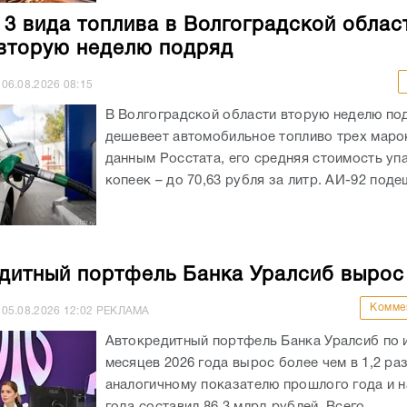
 3 вида топлива в Волгоградской облас
вторую неделю подряд
06.08.2026
08:15
В Волгоградской области вторую неделю по
дешевеет автомобильное топливо трех маро
данным Росстата, его средняя стоимость уп
копеек – до 70,63 рубля за литр. АИ-92 подеш
дитный портфель Банка Уралсиб вырос
Комме
05.08.2026
12:02
РЕКЛАМА
Автокредитный портфель Банка Уралсиб по 
месяцев 2026 года вырос более чем в 1,2 раз
аналогичному показателю прошлого года и на
года составил 86,3 млрд рублей. Всего...