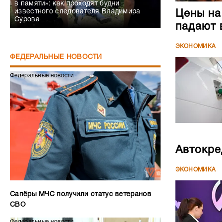
в памяти»: как проходят будни
известного следователя Владимира
Цены на
Сурова
падают 
ЭКОНОМИКА
ФЕДЕРАЛЬНЫЕ НОВОСТИ
Федеральные новости
Автокре
ЭКОНОМИКА
Сапёры МЧС получили статус ветеранов
СВО
Федеральные новости