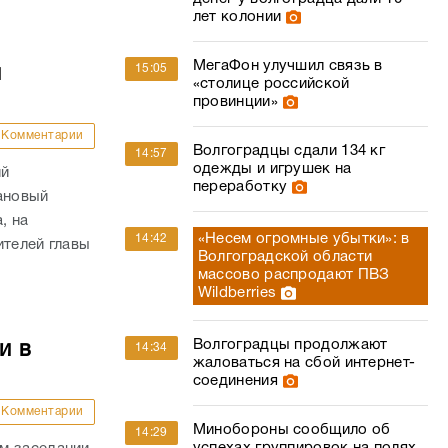
лет колонии
МегаФон улучшил связь в
15:05
й
«столице российской
провинции»
Комментарии
Волгоградцы сдали 134 кг
14:57
одежды и игрушек на
ий
переработку
ановый
, на
«Несем огромные убытки»: в
14:42
ителей главы
Волгоградской области
массово распродают ПВЗ
Wildberries
Волгоградцы продолжают
и в
14:34
жаловаться на сбой интернет-
соединения
Комментарии
Минобороны сообщило об
14:29