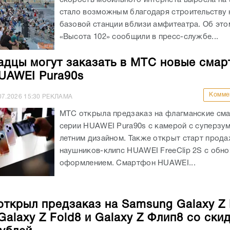
стало возможным благодаря строительству 
базовой станции вблизи амфитеатра. Об эт
«Высота 102» сообщили в пресс-службе...
адцы могут заказать в МТС новые сма
UAWEI Pura90s
Комме
07.2026
15:30
РЕКЛАМА
МТС открыла предзаказ на флагманские см
серии HUAWEI Pura90s с камерой с суперзу
летним дизайном. Также открыт старт прод
наушников-клипс HUAWEI FreeClip 2S с обн
оформлением. Смартфон HUAWEI...
открыл предзаказ на Samsung Galaxy Z 
Galaxy Z Fold8 и Galaxy Z Флип8 со ски