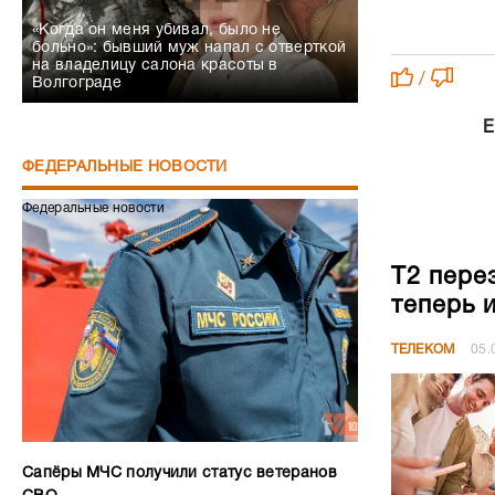
«Когда он меня убивал, было не
больно»: бывший муж напал с отверткой
на владелицу салона красоты в
/
Волгограде
Е
ФЕДЕРАЛЬНЫЕ НОВОСТИ
Федеральные новости
Т2 пере
теперь 
ТЕЛЕКОМ
05.
Сапёры МЧС получили статус ветеранов