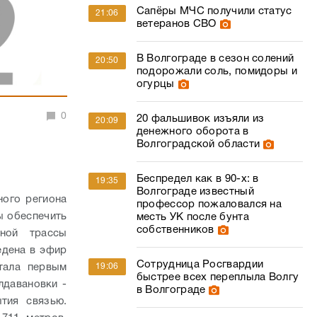
Сапёры МЧС получили статус
21:06
ветеранов СВО
В Волгограде в сезон солений
20:50
подорожали соль, помидоры и
огурцы
0
20 фальшивок изъяли из
20:09
денежного оборота в
Волгоградской области
Беспредел как в 90-х: в
19:35
Волгограде известный
ного региона
профессор пожаловался на
бы обеспечить
месть УК после бунта
собственников
ной трассы
едена в эфир
Сотрудница Росгвардии
стала первым
19:06
быстрее всех переплыла Волгу
лдавановки -
в Волгограде
тия связью.