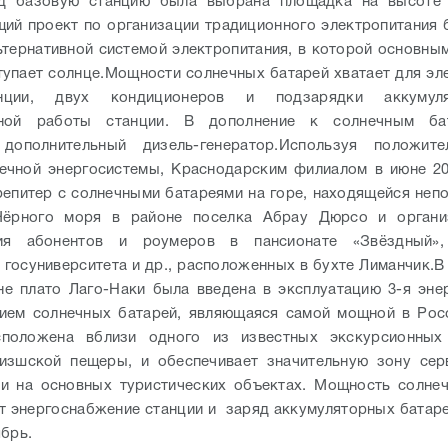
д базовую станцию была выбрана площадка на высоте 
ий проект по организации традиционного электропитания
ьтернативной системой электропитания, в которой основны
тупает солнце.
Мощности солнечных батарей хватает для эл
нции, двух кондиционеров и подзарядки аккумул
чной работы станции. В дополнение к солнечным б
 дополнительный дизель-генератор.
Используя положит
ечной энергосистемы, Краснодарским филиалом в июне 2
репитер с солнечными батареями на горе, находящейся неп
Чёрного моря в районе поселка Абрау Дюрсо и органи
ия абонентов и роумеров в пансионате «Звёздный»,
 госуниверситета и др., расположенных в бухте Лиманчик.
В
не плато Лаго-Наки была введена в эксплуатацию 3-я эне
ием солнечных батарей, являющаяся самой мощной в Рос
сположена вблизи одного из известных экскурсионных
изшской пещеры, и обеспечивает значительную зону серв
 и на основных туристических объектах. Мощность солне
т энергоснабжение станции и заряд аккумуляторных батаре
ябрь.