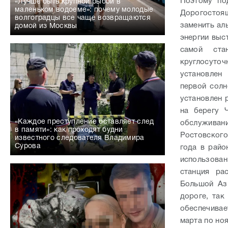
Поэтому по
«Лучше быть крупной рыбой в
маленьком водоеме»: почему молодые
Дорогостоящ
волгоградцы все чаще возвращаются
заменить ал
домой из Москвы
энергии выс
самой ста
круглосуто
установлен
первой солн
установлен 
на берегу 
«Каждое преступление оставляет след
обслуживан
в памяти»: как проходят будни
Ростовского
известного следователя Владимира
Сурова
года в райо
использован
станция ра
Большой Аз
дороге, так
обеспечивае
марта по но