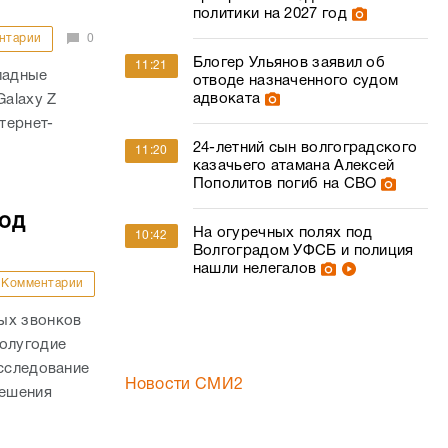
политики на 2027 год
нтарии
0
Блогер Ульянов заявил об
11:21
ладные
отводе назначенного судом
адвоката
Galaxy Z
тернет-
24-летний сын волгоградского
11:20
казачьего атамана Алексей
Пополитов погиб на СВО
под
На огуречных полях под
10:42
Волгоградом УФСБ и полиция
нашли нелегалов
Комментарии
ых звонков
полугодие
исследование
Новости СМИ2
решения