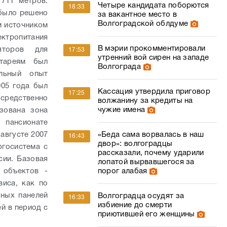
711 метров.
Четыре кандидата поборются
18:33
 было решено
за вакантное место в
Волгоградской облдуме
м источником
ектропитания
В мэрии прокомментировали
яторов для
17:53
утренний вой сирен на западе
атареям был
Волгограда
ельный опыт
005 года был
Кассация утвердила приговор
17:25
осредственно
волжанину за кредиты на
чужие имена
зована зона
 пансионате
 августе 2007
«Беда сама ворвалась в наш
16:43
двор»: волгоградцы
ргосистема с
рассказали, почему ударили
сии. Базовая
лопатой вырвавшегося за
 объектов -
порог алабая
иса, как по
чных панелей
Волгоградца осудят за
16:33
избиение до смерти
й в период с
приютившей его женщины