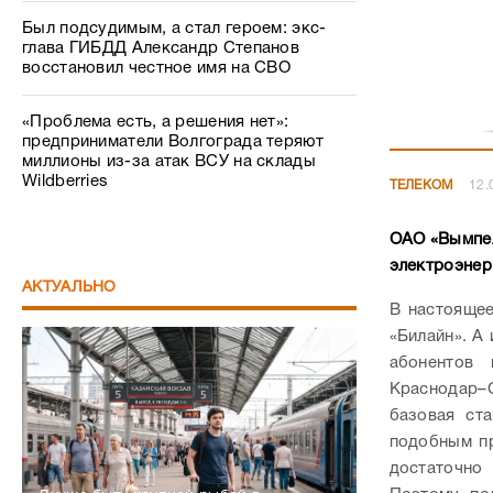
Был подсудимым, а стал героем: экс-
глава ГИБДД Александр Степанов
восстановил честное имя на СВО
«Проблема есть, а решения нет»:
предприниматели Волгограда теряют
миллионы из-за атак ВСУ на склады
Wildberries
ТЕЛЕКОМ
12.
ОАО «Вымпел
электроэнер
АКТУАЛЬНО
В настоящее
«Билайн». А 
абонентов
Краснодар–С
базовая ста
подобным пр
достаточно