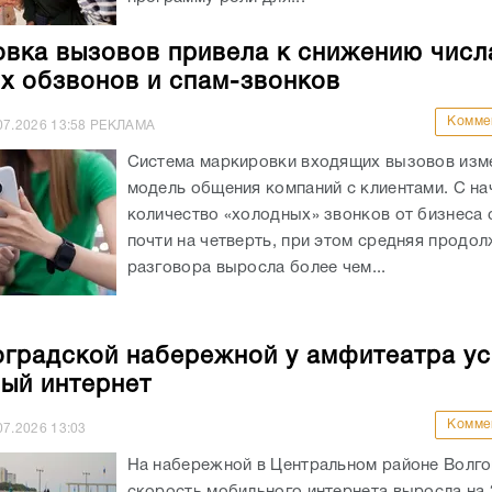
вка вызовов привела к снижению числ
х обзвонов и спам-звонков
Комме
07.2026
13:58
РЕКЛАМА
Система маркировки входящих вызовов изм
модель общения компаний с клиентами. С на
количество «холодных» звонков от бизнеса 
почти на четверть, при этом средняя продо
разговора выросла более чем...
оградской набережной у амфитеатра у
ый интернет
Комме
07.2026
13:03
На набережной в Центральном районе Волго
скорость мобильного интернета выросла на