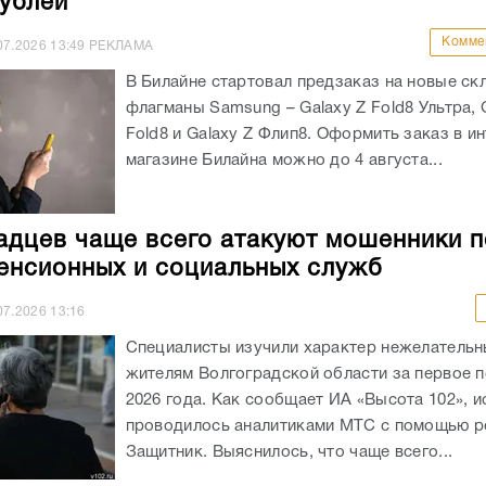
рублей
Комме
07.2026
13:49
РЕКЛАМА
В Билайне стартовал предзаказ на новые ск
флагманы Samsung – Galaxy Z Fold8 Ультра, 
Fold8 и Galaxy Z Флип8. Оформить заказ в ин
магазине Билайна можно до 4 августа...
адцев чаще всего атакуют мошенники 
енсионных и социальных служб
07.2026
13:16
Специалисты изучили характер нежелательн
жителям Волгоградской области за первое 
2026 года. Как сообщает ИА «Высота 102», 
проводилось аналитиками МТС с помощью 
Защитник. Выяснилось, что чаще всего...