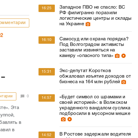
Западное ПВО не спасло: ВС
16:25
РФ филигранно поразили
логистические центры и склады
омментарии
на Украине
02
Самосуд или охрана порядка?
16:10
Под Волгоградом активисты
заставили извиняться на
камеру «опасного типа»
Экс-депутат Коротков
15:31
 –
обжаловал изъятие доходов от
бизнеса на 164 млн рублей
нтарии
0
«Будет символ со шрамами и
14:57
своей историей»: в Волжском
те». Эта
украденного вандалом суслика
подбросили в мусорном мешке
уппой,
бавлять в
авил в
В Ростове задержали водителя
14:52