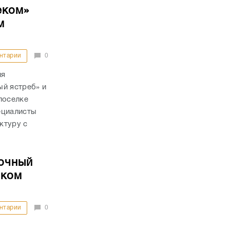
еком»
м
нтарии
0
ля
ый ястреб» и
поселке
ециалисты
ктуру с
очный
ском
нтарии
0