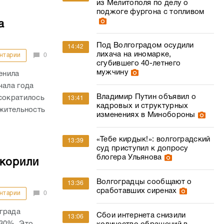
из Мелитополя по делу о
поджоге фургона с топливом
а
Под Волгоградом осудили
14:42
лихача на иномарке,
нтарии
0
сгубившего 40-летнего
мужчину
енила
чала года
Владимир Путин объявил о
сократилось
13:41
кадровых и структурных
лжительность
изменениях в Минобороны
«Тебе кирдык!»: волгоградский
13:39
суд приступил к допросу
блогера Ульянова
скорили
Волгоградцы сообщают о
13:36
сработавших сиренах
нтарии
0
града
Сбои интернета снизили
13:06
 30%. Это