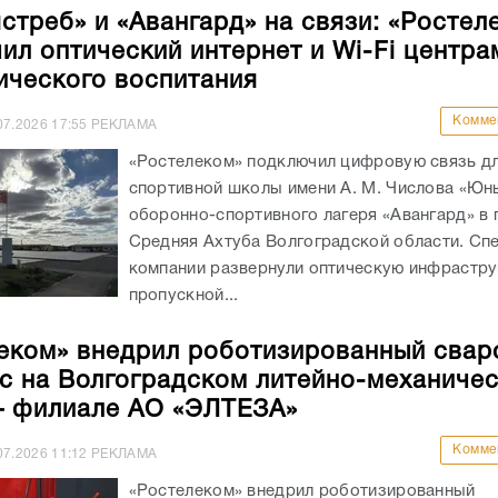
стреб» и «Авангард» на связи: «Ростел
ил оптический интернет и Wi-Fi центра
ического воспитания
Комме
07.2026
17:55
РЕКЛАМА
«Ростелеком» подключил цифровую связь д
спортивной школы имени А. М. Числова «Юн
оборонно-спортивного лагеря «Авангард» в 
Средняя Ахтуба Волгоградской области. Сп
компании развернули оптическую инфрастру
пропускной...
еком» внедрил роботизированный свар
с на Волгоградском литейно-механиче
– филиале АО «ЭЛТЕЗА»
Комме
07.2026
11:12
РЕКЛАМА
«Ростелеком» внедрил роботизированный