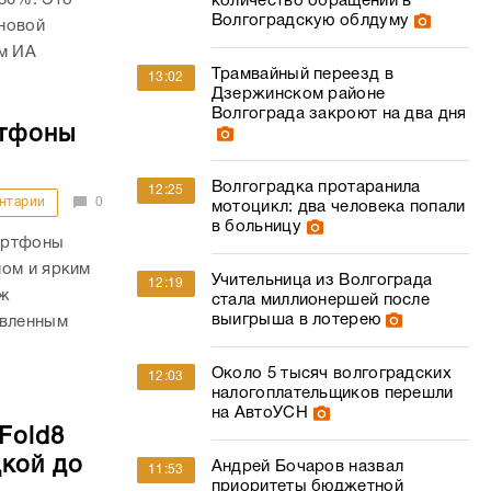
количество обращений в
Волгоградскую облдуму
новой
ом ИА
Трамвайный переезд в
13:02
Дзержинском районе
Волгограда закроют на два дня
ртфоны
Волгоградка протаранила
12:25
нтарии
0
мотоцикл: два человека попали
в больницу
артфоны
мом и ярким
Учительница из Волгограда
12:19
аж
стала миллионершей после
выигрыша в лотерею
овленным
Около 5 тысяч волгоградских
12:03
налогоплательщиков перешли
на АвтоУСН
Fold8
дкой до
Андрей Бочаров назвал
11:53
приоритеты бюджетной