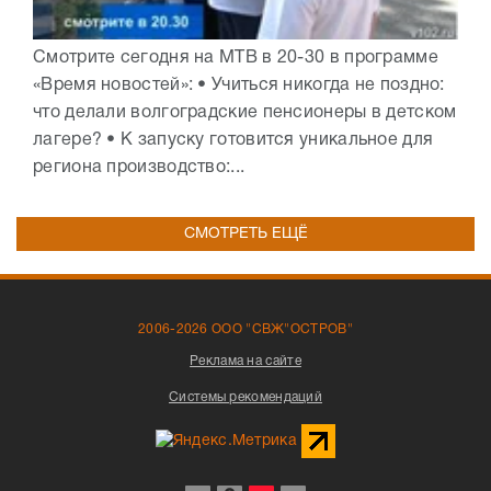
Смотрите сегодня на МТВ в 20-30 в программе
«Время новостей»: • Учиться никогда не поздно:
что делали волгоградские пенсионеры в детском
лагере? • К запуску готовится уникальное для
региона производство:...
СМОТРЕТЬ ЕЩЁ
2006-2026 ООО "СВЖ"ОСТРОВ"
Реклама на сайте
Системы рекомендаций