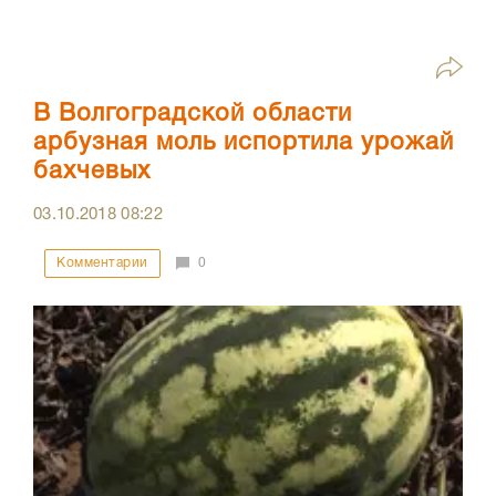
В Волгоградской области
арбузная моль испортила урожай
бахчевых
03.10.2018
08:22
Комментарии
0