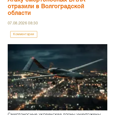
Атаку смертоносных БПЛА
отразили в Волгоградской
области
07.08.2026
08:30
Комментарии
Смертоносные украинские дроны уничтожены