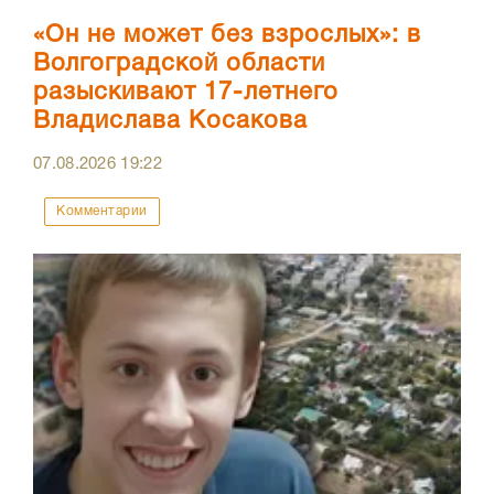
«Он не может без взрослых»: в
Волгоградской области
разыскивают 17-летнего
Владислава Косакова
07.08.2026
19:22
Комментарии