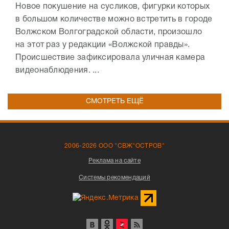
Новое покушение на сусликов, фигурки которых
в большом количестве можно встретить в городе
Волжском Волгоградской области, произошло
на этот раз у редакции «Волжской правды».
Происшествие зафиксировала уличная камера
видеонаблюдения. ...
СМОТРЕТЬ ЕЩЁ
2006-2026 ООО "СВЖ"ОСТРОВ"
Реклама на сайте
Системы рекомендаций