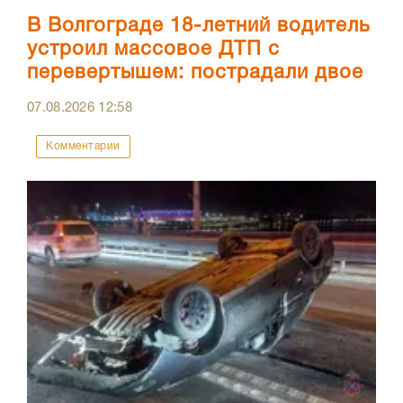
В Волгограде 18-летний водитель
устроил массовое ДТП с
перевертышем: пострадали двое
07.08.2026
12:58
Комментарии