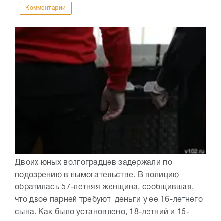
Комментарии
Двоих юных волгоградцев задержали по
подозрению в вымогательстве. В полицию
обратилась 57-летняя женщина, сообщившая,
что двое парней требуют деньги у ее 16-летнего
сына. Как было установлено, 18-летний и 15-