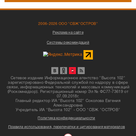
2006-2026 ООО "СВЖ"ОСТРОВ"
Реклама на сайте
Системы рекомендаций
Сетевое издание Информационное агентство "Высота 102"
зарегистрировано Федеральной службой по надзору в сфере
связи, информационных технологий и массовых коммуникаций
(Роскомнадзор). Регистрационный номер Эл № ФС77-73619 от
07.09.2018г.
Главный редактор ИА "Высота 102" Соколова Евгения
Александровна
Учредитель ИА "Высота 102" - ООО "СВЖ "ОСТРОВ"
Политика конфиденциальности
Правила использования, перепечатки и цитирования материалов