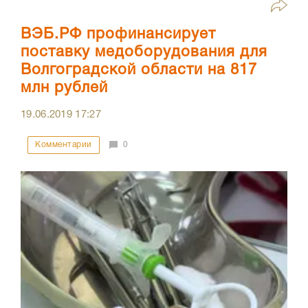
ВЭБ.РФ профинансирует
поставку медоборудования для
Волгоградской области на 817
млн рублей
19.06.2019
17:27
Комментарии
0