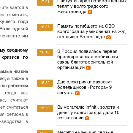
Пастух выкрал новорожденных
17:01
телят у волгоградского
читывается в
животновода
ит отметить,
кущего года
Память погибшего на СВО
16:37
 Вологодской
волгоградца увековечат на ж/д
показателям
станции в Волгограде
ому сводному
В России появилась первая
16:10
брендированная мобильная
 кризиса по
связь благотворительной
организации
самые низкие
ия, а также в
Две электрички развезут
15:32
отребления
болельщиков «Ротора» 9
августа
, тогда как
ае, считают
ет считаться
Вымогателю Infiniti, золота и
15:20
денег у волгоградца дали 10
ия региона в
лет колонии
изводства в
.
МегаФон улучшил связь в