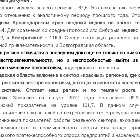
ный документ.
одного индекса нашего региона – 67,5. Это показатель расс
о отношению к аналогичному периоду прошлого года. Сто
днем Краснодарском крае сводный индекс на август те
,4.
Для сравнения со средней полосой или Сибирью:
индекс
,2, а Кемеровской – 116,4.
Среди отстающих регионов по 
ной привлекательности и Волгоградская область.
ш регион отличился в последнем докладе не только по низк
вестпривлекательности, но и неспособностью выйти из
ономическим показателям,
подчеркивают эксперты.
адская область включена в сектор «красных» регионов, где 
 реальном секторе экономики, доходах и занятости населен
 системе. Отстает наш регион и по темпам роста п
гии.
Значение на август 2012 года составляет 99,3
ийский показателье на уровне 101,7. В данном случ
, снижение показателей по потреблению этого ресурса мож
снижения показателей работы реального сектора, вхожден
номического и промышленного застоя или спада про
низкого платежеспособного спроса предприятий и населения