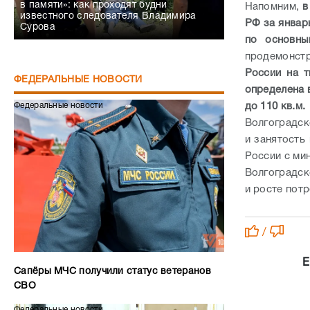
в памяти»: как проходят будни
Напомним,
в
известного следователя Владимира
РФ за январ
Сурова
по основны
продемонстр
России на т
ФЕДЕРАЛЬНЫЕ НОВОСТИ
определена в
до 110 кв.м.
Федеральные новости
Волгоградск
и занятость
России с ми
Волгоградск
и росте пот
/
Е
Сапёры МЧС получили статус ветеранов
СВО
Федеральные новости