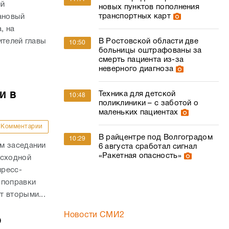
ий
новых пунктов пополнения
транспортных карт
ановый
, на
ителей главы
В Ростовской области две
10:50
больницы оштрафованы за
смерть пациента из-за
неверного диагноза
и в
Техника для детской
10:48
поликлиники – с заботой о
маленьких пациентах
Комментарии
В райцентре под Волгоградом
10:29
м заседании
6 августа сработал сигнал
«Ракетная опасность»
асходной
пресс-
 поправки
 вторыми...
Новости СМИ2
о