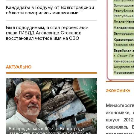
Кандидаты в Госдуму от Волгоградской
области померились миллионами
Был подсудимым, а стал героем: экс-
глава ГИБДД Александр Степанов
восстановил честное имя на СВО
АКТУАЛЬНО
ЭКОНОМИКА
Министерств
экономике, 
август 201
оказалась В
Беспредел как в 90-х: в Волгограде
известный профессор пожаловался на