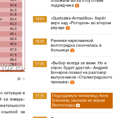
отложили из-за отсутствия
подрядчика
«Quetzales‑Armadillos» берёт
18:51
верх над «Ротором» во втором
раунде
Раненая наркоманкой
18:22
волгоградка скончалась в
больнице
«Выбор всегда за вами. Но и
17:35
спрос будет другой»: Андрей
Бочаров позвал на разговор
выпускников «Сталинградского
0
призыва»
о ситуации в
Подсудимую чиновницу Анну
17:15
Ф за январь-
Елисееву уволили из мэрии
Волгограда
кательности
 ссылкой на