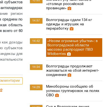
15:05
ей субъектов
«столице российской
 антилидерах
провинции»
ание регион
в среднем по
Волгоградцы сдали 134 кг
14:57
одежды и игрушек на
ская область
переработку
я всего от 60
«Несем огромные убытки»: в
14:42
е как доходы
Волгоградской области
ло субъектов
массово распродают ПВЗ
 индексы для
Wildberries
екательности
Волгоградцы продолжают
14:34
жаловаться на сбой интернет-
соединения
омментарии
Минобороны сообщило об
14:29
02
успехах группировок на полях
СВО