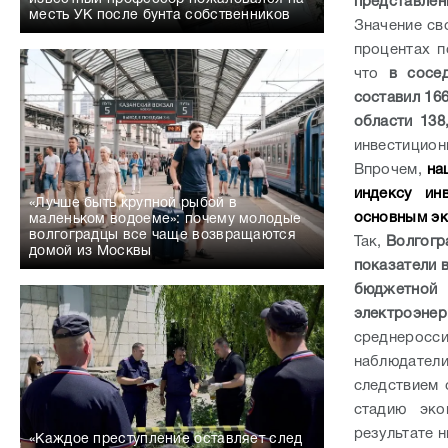
представлен
месть УК после бунта собственников
Значение св
процентах п
что
в сосе
составил 166
области 138
инвестицион
Впрочем,
на
индексу ин
«Лучше быть крупной рыбой в
основным эк
маленьком водоеме»: почему молодые
волгоградцы все чаще возвращаются
Так,
Волгогр
домой из Москвы
показатели в
бюджетной
электроэнер
среднеросс
наблюдатели
следствием 
стадию эко
результате 
«Каждое преступление оставляет след