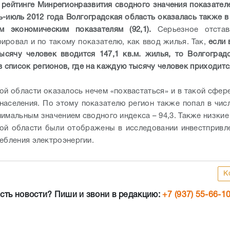
 рейтинге Минрегионразвития сводного значения показател
ь-июль 2012 года Волгоградская область оказалась также в
м экономическим показателям (92,1).
Серьезное отстав
ировал и по такому показателю, как ввод жилья. Так,
если 
ысячу человек вводится 147,1 кв.м. жилья, то Волгоград
 список регионов, где на каждую тысячу человек приходитс
ой области оказалось нечем «похвастаться» и в такой сфер
 населения. По этому показателю регион также попал в чис
нимальным значением сводного индекса – 94,3. Также низкие
ой области были отображены в исследовании инвестпривл
ребления электроэнергии.
К
сть новости? Пиши и звони в редакцию:
+7 (937) 55-66-1