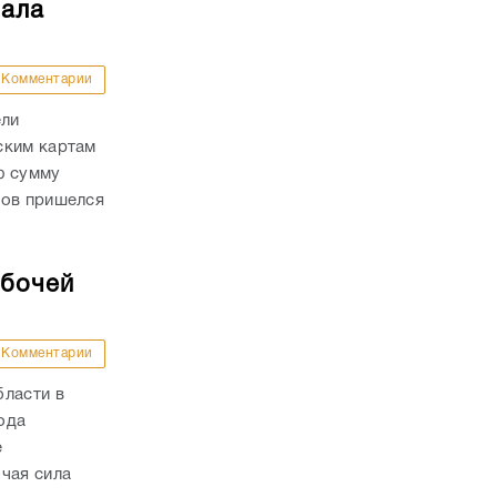
чала
Комментарии
ели
ским картам
ю сумму
дов пришелся
абочей
Комментарии
бласти в
года
е
чая сила