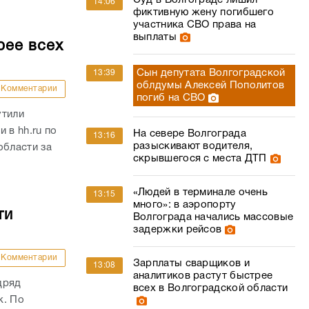
Суд в Волгограде лишил
14:06
фиктивную жену погибшего
участника СВО права на
выплаты
рее всех
Сын депутата Волгоградской
13:39
облдумы Алексей Пополитов
Комментарии
погиб на СВО
утили
 в hh.ru по
На севере Волгограда
13:16
разыскивают водителя,
области за
скрывшегося с места ДТП
«Людей в терминале очень
13:15
много»: в аэропорту
ти
Волгограда начались массовые
задержки рейсов
Комментарии
Зарплаты сварщиков и
13:08
аналитиков растут быстрее
дряд
всех в Волгоградской области
к. По