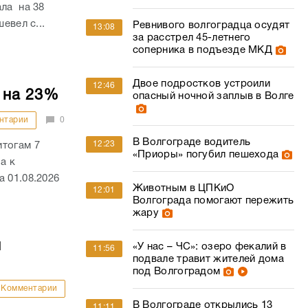
ала на 38
евел с...
Ревнивого волгоградца осудят
13:08
за расстрел 45-летнего
соперника в подъезде МКД
Двое подростков устроили
12:46
 на 23%
опасный ночной заплыв в Волге
нтарии
0
В Волгограде водитель
12:23
итогам 7
«Приоры» погубил пешехода
а к
 01.08.2026
Животным в ЦПКиО
12:01
Волгограда помогают пережить
жару
й
«У нас – ЧС»: озеро фекалий в
11:56
подвале травит жителей дома
под Волгоградом
Комментарии
В Волгограде открылись 13
11:11