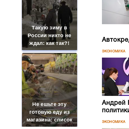
Такую зиму в
России никто не
Автокре
ждал: как так?!
ЭКОНОМИКА
Андрей 
Не ешьте эту
политик
готовую еду из
магазина: список
ЭКОНОМИКА