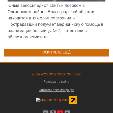
Юный велосипедист, сбитый поездом в
Ольховском районе Волгоградской области,
находится в тяжелом состоянии. –
Пострадавший получает медицинскую помощь в
реанимации больницы № 7, – ответили в
областном комитете...
СМОТРЕТЬ ЕЩЁ
2006-2026 ООО "СВЖ"ОСТРОВ"
Реклама на сайте
Системы рекомендаций