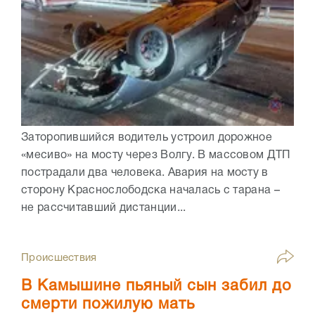
Заторопившийся водитель устроил дорожное
«месиво» на мосту через Волгу. В массовом ДТП
пострадали два человека. Авария на мосту в
сторону Краснослободска началась с тарана –
не рассчитавший дистанции...
Происшествия
В Камышине пьяный сын забил до
смерти пожилую мать