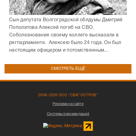
Сын депутата Волгоградской облдумы Дмитрий
Пополитова Алексей погиб на СВО.
Соболезнования своему коллеге высказали в
регпарламенте. Алексею было 24 года. Он был
настоящим офицером и потомственным...
СМОТРЕТЬ ЕЩЁ
2006-2026 ООО "СВЖ"ОСТРОВ"
Реклама на сайте
Системы рекомендаций