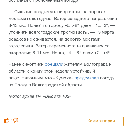
облачная с прояснениями погода.
— Сильные осадки маловероятны, на дорогах
местами гололедица. Ветер западного направления
8-13 м/с. Ночью по городу -6...-8º, днем +1...+3º, —
уточнили волгоградские прогнозисты. — 13 марта
осадков не ожидается, на дорогах местами
гололедица. Ветер переменного направления со
скоростью 6-11 м/с. Ночью -4...-6º, днем +2...+4º.
Ранее синоптики
обещали
жителям Волгограда и
области к концу этой недели устойчивый
плюс. Напомним, что «Кумоха»
предсказал
погоду
на Пасху в Волгоградской области.
Фото: архив ИА «Высота 102»
/
Комментарии