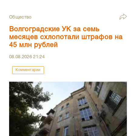
Общество
Волгоградские УК за семь
месяцев схлопотали штрафов на
45 млн рублей
08.08.2026
21:24
Комментарии