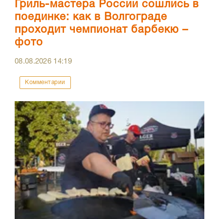
Гриль-мастера России сошлись в
поединке: как в Волгограде
проходит чемпионат барбекю –
фото
08.08.2026
14:19
Комментарии