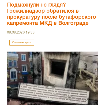
Подмахнули не глядя?
Госжилнадзор обратился в
прокуратуру после бутафорского
капремонта МКД в Волгограде
08.08.2026
19:33
Комментарии