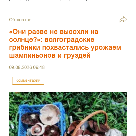
Общество
«Они разве не высохли на
солнце?»: волгоградские
грибники похвастались урожаем
шампиньонов и груздей
09.08.2026
09:48
Комментарии