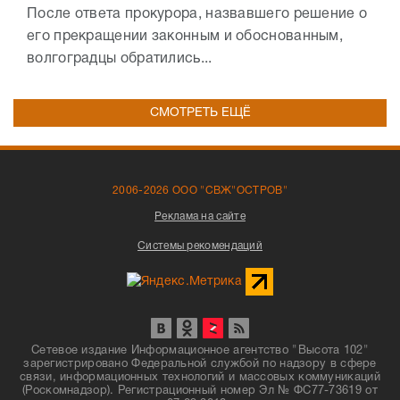
После ответа прокурора, назвавшего решение о
его прекращении законным и обоснованным,
волгоградцы обратились...
СМОТРЕТЬ ЕЩЁ
2006-2026 ООО "СВЖ"ОСТРОВ"
Реклама на сайте
Системы рекомендаций
Сетевое издание Информационное агентство "Высота 102"
зарегистрировано Федеральной службой по надзору в сфере
связи, информационных технологий и массовых коммуникаций
(Роскомнадзор). Регистрационный номер Эл № ФС77-73619 от