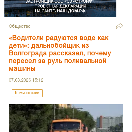
Общество
«Водители радуются воде как
дети»: дальнобойщик из
Волгограда рассказал, почему
пересел за руль поливальной
машины
07.08.2026
15:12
Комментарии