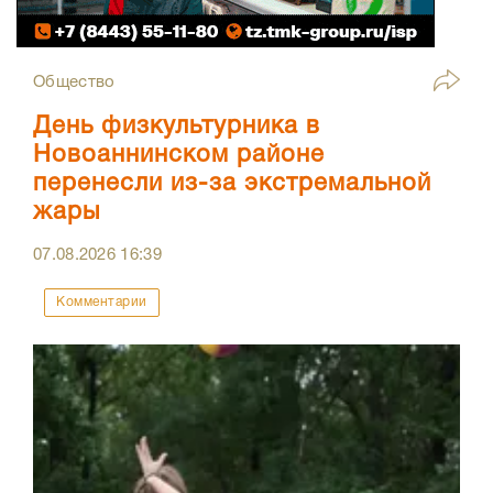
Общество
День физкультурника в
Новоаннинском районе
перенесли из-за экстремальной
жары
07.08.2026
16:39
Комментарии