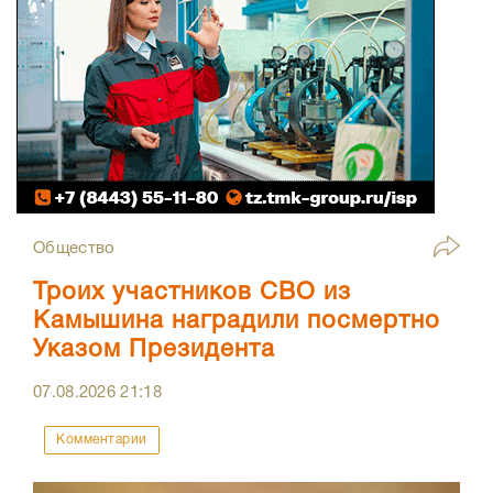
Общество
Троих участников СВО из
Камышина наградили посмертно
Указом Президента
07.08.2026
21:18
Комментарии