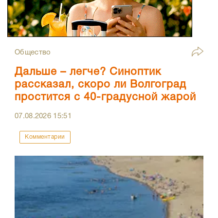
Общество
Дальше – легче? Синоптик
рассказал, скоро ли Волгоград
простится с 40-градусной жарой
07.08.2026
15:51
Комментарии