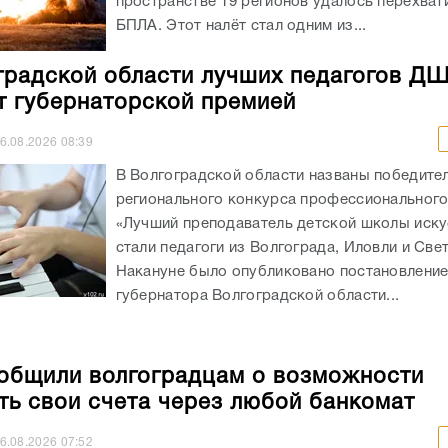
пространстве 19 регионов удалось перехват
БПЛА. Этот налёт стал одним из...
градской области лучших педагогов Д
т губернаторской премией
6.08.2026
08:39
В Волгоградской области названы победите
регионального конкурса профессионального
«Лучший преподаватель детской школы иску
стали педагоги из Волгограда, Иловли и Све
Накануне было опубликовано постановлени
губернатора Волгоградской области...
общили волгоградцам о возможности
ть свои счета через любой банкомат
6.08.2026
07:52