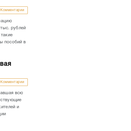
Комментарии
сацию
 тыс. рублей
 такие
ны пособий в
овая
Комментарии
вавшая всю
етствующие
жителей и
ции