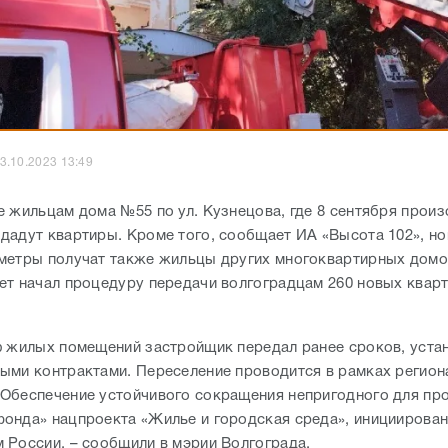
3.10.2023 13:49
е жильцам дома №55 по ул. Кузнецова, где 8 сентября прои
дадут квартиры. Кроме того, сообщает ИА «Высота 102», н
метры получат также жильцы других многоквартирных домо
ет начал процедуру передачи волгоградцам 260 новых квар
ю жилых помещений застройщик передал ранее сроков, уста
ыми контрактами. Переселение проводится в рамках регион
Обеспечение устойчивого сокращения непригодного для пр
онда» нацпроекта «Жилье и городская среда», инициирова
 России, – сообщили в мэрии Волгограда.