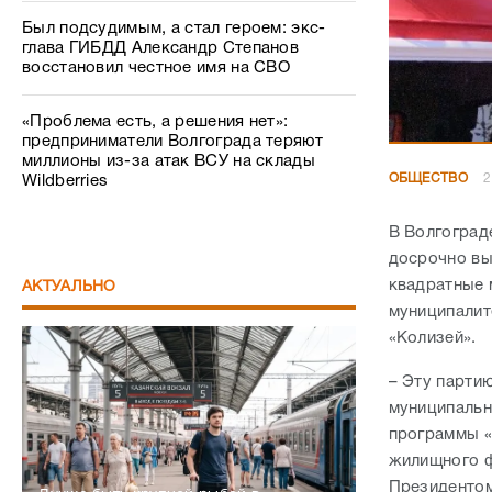
Был подсудимым, а стал героем: экс-
глава ГИБДД Александр Степанов
восстановил честное имя на СВО
«Проблема есть, а решения нет»:
предприниматели Волгограда теряют
миллионы из-за атак ВСУ на склады
ОБЩЕСТВО
2
Wildberries
В Волгоград
досрочно вы
квадратные 
АКТУАЛЬНО
муниципалит
«Колизей».
– Эту парти
муниципальн
программы «
жилищного ф
Президентом