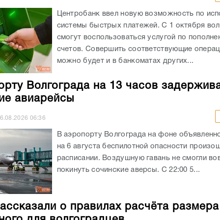
Центробанк ввел новую возможность по ис
системы быстрых платежей. С 1 октября во
смогут воспользоваться услугой по пополне
счетов. Совершить соответствующие операц
можно будет и в банкоматах других...
орту Волгограда на 13 часов задержив
ие авиарейсы
6.08.2026
06:36
В аэропорту Волгограда на фоне объявленно
на 6 августа беспилотной опасности произо
расписании. Воздушную гавань не смогли во
покинуть сочинские аверсы. С 22:00 5...
ассказали о правилах расчёта размера
ного для волгоградцев