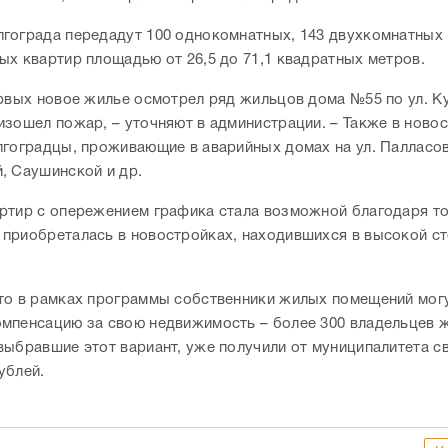
гограда передадут 100 однокомнатных, 143 двухкомнатных 
ых квартир площадью от 26,5 до 71,1 квадратных метров.
ервых новое жилье осмотрел ряд жильцов дома №55 по ул. Ку
изошел пожар, – уточняют в администрации. – Также в ново
лгоградцы, проживающие в аварийных домах на ул. Палласо
, Саушинской и др.
ртир с опережением графика стала возможной благодаря то
приобреталась в новостройках, находившихся в высокой ст
.
то в рамках программы собственники жилых помещений мог
мпенсацию за свою недвижимость – более 300 владельцев 
выбравшие этот вариант, уже получили от муниципалитета с
рублей.