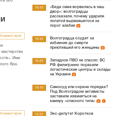
ить 605
«Беда сама ворвалась в наш
16:43
двор»: волгоградцы
рассказали, почему ударили
ШИ
лопатой вырвавшегося за
порог алабая
Комментарии
Волгоградца осудят за
16:33
избиение до смерти
ли
приютившей его женщины
 мастерства
сств». Ими
Западное ПВО не спасло: ВС
16:25
тлого Яра.
РФ филигранно поразили
логистические центры и склады
е
на Украине
Самосуд или охрана порядка?
16:10
Под Волгоградом активисты
заставили извиняться на
камеру «опасного типа»
Экс-депутат Коротков
Комментарии
15:31