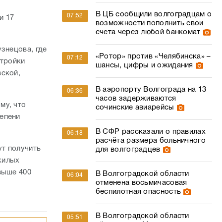
В ЦБ сообщили волгоградцам о
07:52
и 17
возможности пополнить свои
счета через любой банкомат
знецова, где
«Ротор» против «Челябинска» –
07:12
стройки
шансы, цифры и ожидания
вской,
В аэропорту Волгограда на 13
06:36
часов задерживаются
му, что
сочинские авиарейсы
епени
В СФР рассказали о правилах
06:18
расчёта размера больничного
ут получить
для волгоградцев
жилых
выше 400
В Волгоградской области
06:04
отменена восьмичасовая
беспилотная опасность
В Волгоградской области
05:51