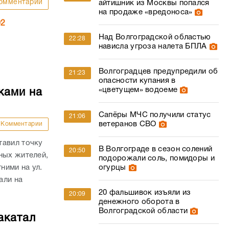
омментарии
айтишник из Москвы попался
на продаже «вредоноса»
02
Над Волгоградской областью
22:28
нависла угроза налета БПЛА
Волгоградцев предупредили об
21:23
опасности купания в
«цветущем» водоеме
ками на
Сапёры МЧС получили статус
21:06
ветеранов СВО
Комментарии
тавил точку
В Волгограде в сезон солений
20:50
ных жителей,
подорожали соль, помидоры и
ними на ул.
огурцы
али на
20 фальшивок изъяли из
20:09
денежного оборота в
Волгоградской области
акатал