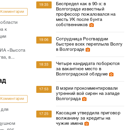
Беспредел как в 90-х: в
19:35
Волгограде известный
Комментарии
профессор пожаловался на
месть УК после бунта
 области
собственников
а к
ции
Сотрудница Росгвардии
19:06
быстрее всех переплыла Волгу
в Волгограде
 ИА «Высота
а, в...
Четыре кандидата поборются
18:33
за вакантное место в
Волгоградской облдуме
ад
В мэрии прокомментировали
17:53
утренний вой сирен на западе
Волгограда
Комментарии
 для
Кассация утвердила приговор
17:25
волжанину за кредиты на
здушном
чужие имена