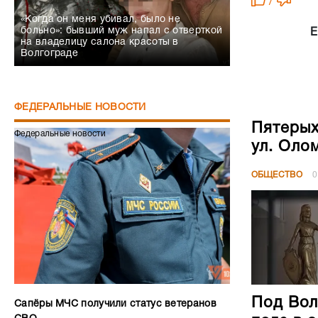
/
«Когда он меня убивал, было не
больно»: бывший муж напал с отверткой
Е
на владелицу салона красоты в
Волгограде
ФЕДЕРАЛЬНЫЕ НОВОСТИ
Пятерых
Федеральные новости
ул. Оло
ОБЩЕСТВО
0
Под Вол
Сапёры МЧС получили статус ветеранов