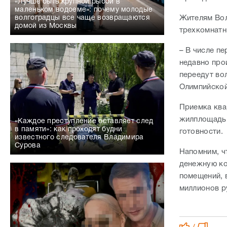
«Лучше быть крупной рыбой в
маленьком водоеме»: почему молодые
Жителям Вол
волгоградцы все чаще возвращаются
домой из Москвы
трехкомнатн
– В числе п
недавно про
переедут во
Олимпийской
Приемка ква
жилплощадь 
«Каждое преступление оставляет след
в памяти»: как проходят будни
готовности
известного следователя Владимира
Сурова
Напомним, ч
денежную ко
помещений, 
миллионов 