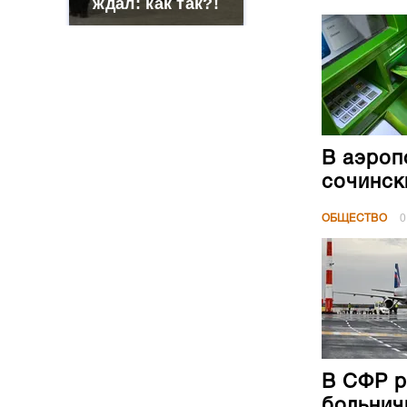
ждал: как так?!
В аэроп
сочинск
ОБЩЕСТВО
0
В СФР р
больнич