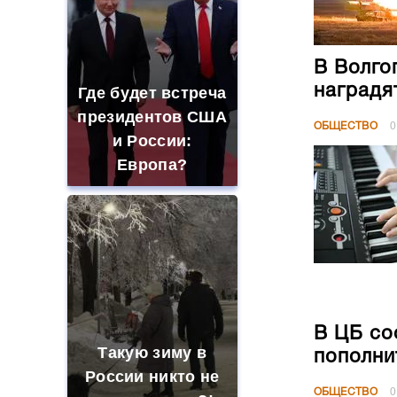
В Волго
наградя
Где будет встреча
президентов США
ОБЩЕСТВО
0
и России:
Европа?
В ЦБ со
Такую зиму в
пополни
России никто не
ОБЩЕСТВО
0