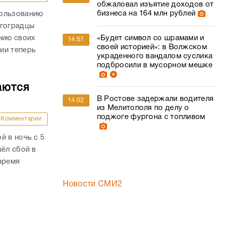
обжаловал изъятие доходов от
бизнеса на 164 млн рублей
пользованию
лгоградцы
нию своих
«Будет символ со шрамами и
14:57
своей историей»: в Волжском
ии теперь
украденного вандалом суслика
подбросили в мусорном мешке
аются
В Ростове задержали водителя
14:52
из Мелитополя по делу о
поджоге фургона с топливом
Комментарии
й в ночь с 5
шёл сбой в
время
Новости СМИ2