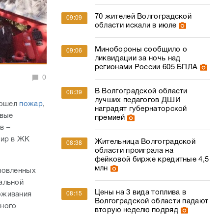
70 жителей Волгоградской
09:09
области искали в июле
Минобороны сообщило о
09:06
ликвидации за ночь над
регионами России 605 БПЛА
0
В Волгоградской области
08:39
лучших педагогов ДШИ
зошел
пожар
,
наградят губернаторской
овые
премией
в –
тир в ЖК
Жительница Волгоградской
08:38
области проиграла на
фейковой бирже кредитные 4,5
млн
новленных
альной
Цены на 3 вида топлива в
оживания
08:15
Волгоградской области падают
нного
вторую неделю подряд