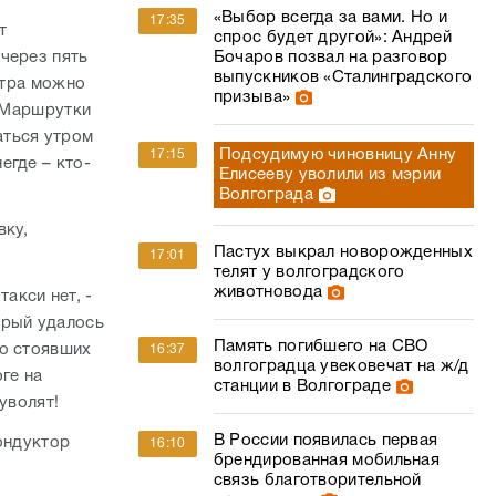
«Выбор всегда за вами. Но и
17:35
т
спрос будет другой»: Андрей
через пять
Бочаров позвал на разговор
выпускников «Сталинградского
нтра можно
призыва»
. Маршрутки
аться утром
Подсудимую чиновницу Анну
17:15
егде – кто-
Елисееву уволили из мэрии
Волгограда
вку,
Пастух выкрал новорожденных
17:01
телят у волгоградского
животновода
такси нет, -
орый удалось
Память погибшего на СВО
но стоявших
16:37
волгоградца увековечат на ж/д
ге на
станции в Волгограде
уволят!
В России появилась первая
ондуктор
16:10
брендированная мобильная
связь благотворительной