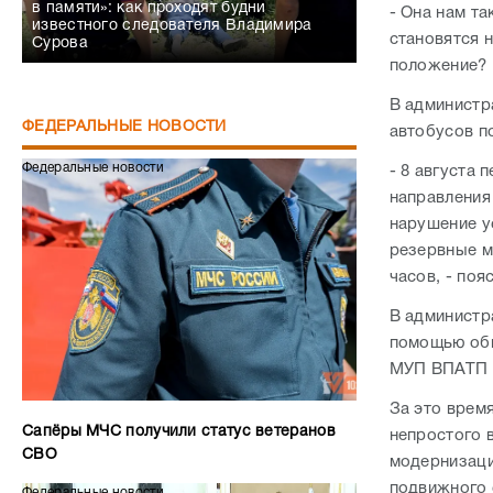
в памяти»: как проходят будни
- Она нам та
известного следователя Владимира
становятся н
Сурова
положение? 
В администр
ФЕДЕРАЛЬНЫЕ НОВОСТИ
автобусов п
Федеральные новости
- 8 августа
направления
нарушение у
резервные м
часов, - поя
В администр
помощью обн
МУП ВПАТП №
За это врем
Сапёры МЧС получили статус ветеранов
непростого 
СВО
модернизаци
подвижного 
Федеральные новости