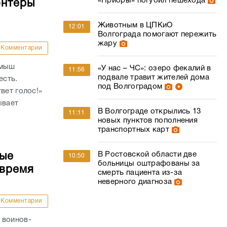
«Приоры» погубил пешехода
онтеры
Животным в ЦПКиО
12:01
Волгограда помогают пережить
жару
Комментарии
амыш
«У нас – ЧС»: озеро фекалий в
11:56
подвале травит жителей дома
есть.
под Волгоградом
вет голос!»
ывает
В Волгограде открылись 13
11:11
новых пунктов пополнения
транспортных карт
В Ростовской области две
ные
10:50
больницы оштрафованы за
 время
смерть пациента из-за
неверного диагноза
Комментарии
 воинов-