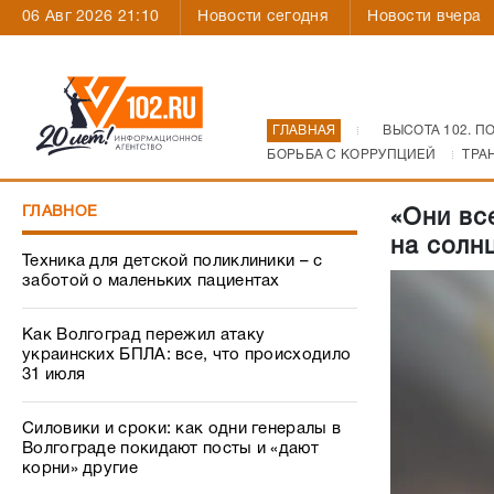
06 Авг 2026 21:10
Новости сегодня
Новости вчера
ГЛАВНАЯ
ВЫСОТА 102. П
БОРЬБА С КОРРУПЦИЕЙ
ТРА
ГЛАВНОЕ
«Они вс
на солн
Техника для детской поликлиники – с
заботой о маленьких пациентах
Как Волгоград пережил атаку
украинских БПЛА: все, что происходило
31 июля
Силовики и сроки: как одни генералы в
Волгограде покидают посты и «дают
корни» другие