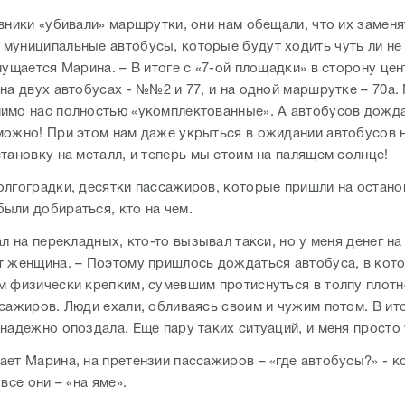
вники «убивали» маршрутки, они нам обещали, что их заменя
муниципальные автобусы, которые будут ходить чуть ли не 
мущается Марина. – В итоге с «7-ой площадки» в сторону це
 на двух автобусах - №№2 и 77, и на одной маршрутке – 70а
имо нас полностью «укомплектованные». А автобусов дожд
можно! При этом нам даже укрыться в ожидании автобусов н
тановку на металл, и теперь мы стоим на палящем солнце!
олгоградки, десятки пассажиров, которые пришли на остано
ыли добираться, кто на чем.
ал на перекладных, кто-то вызывал такси, но у меня денег на 
т женщина. – Поэтому пришлось дождаться автобуса, в кот
м физически крепким, сумевшим протиснуться в толпу плот
сажиров. Люди ехали, обливаясь своим и чужим потом. В ито
надежно опоздала. Еще пару таких ситуаций, и меня просто 
ает Марина, на претензии пассажиров – «где автобусы?» - к
 все они – «на яме».