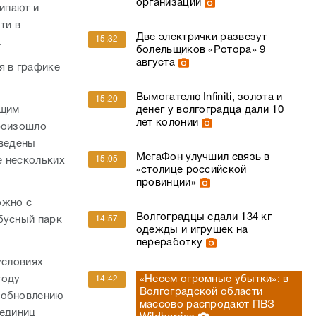
организации
кипают и
ти в
Две электрички развезут
15:32
.
болельщиков «Ротора» 9
августа
я в графике
Вымогателю Infiniti, золота и
15:20
ющим
денег у волгоградца дали 10
лет колонии
произошло
ыведены
МегаФон улучшил связь в
15:05
е нескольких
«столице российской
провинции»
ожно с
Волгоградцы сдали 134 кг
бусный парк
14:57
одежды и игрушек на
переработку
условиях
году
«Несем огромные убытки»: в
14:42
Волгоградской области
 обновлению
массово распродают ПВЗ
 единиц