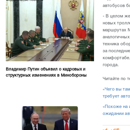
автобусов бо
- В целом ж
новых тролл
маршрутах №
аналогичных
техника обо
за последни
комфортабел
города.
Владимир Путин объявил о кадровых и
структурных изменениях в Минобороны
Читайте по т
«Чего вы там
требует авт
«Похоже на 
ожидании ав