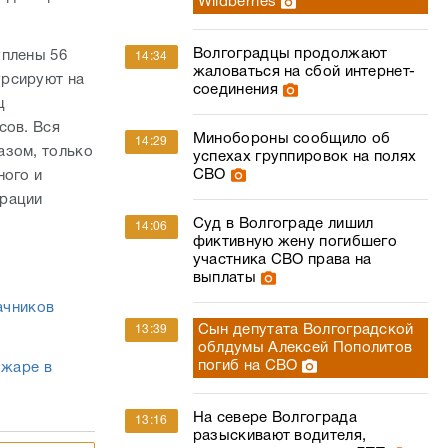
Wildberries
Волгоградцы продолжают
уплены 56
14:34
жаловаться на сбой интернет-
урсируют на
соединения
ц
сов. Вся
Минобороны сообщило об
14:29
азом, только
успехах группировок на полях
СВО
ного и
трации
Суд в Волгограде лишил
14:06
фиктивную жену погибшего
участника СВО права на
выплаты
ачников
Сын депутата Волгоградской
13:39
облдумы Алексей Пополитов
погиб на СВО
 жаре в
На севере Волгограда
13:16
разыскивают водителя,