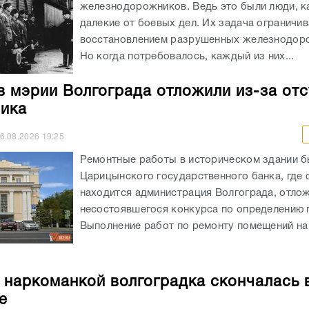
железнодорожников. Ведь это были люди, к
далекие от боевых дел. Их задача ограничи
восстановлением разрушенных железнодоро
Но когда потребовалось, каждый из них...
в мэрии Волгограда отложили из-за отс
ика
6.08.2026
19:25
Ремонтные работы в историческом здании 
Царицынского государственного банка, где 
находится администрация Волгограда, отлож
несостоявшегося конкурса по определению 
Выполнение работ по ремонту помещений на 
 наркоманкой волгоградка скончалась 
е