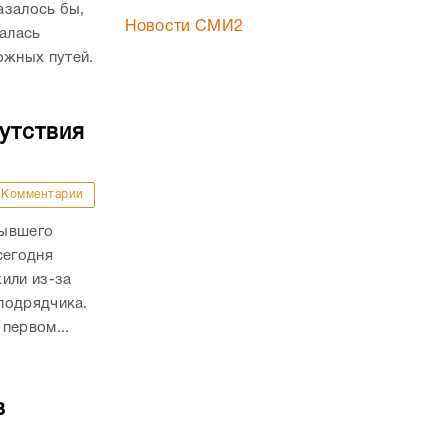
азалось бы,
Новости СМИ2
валась
жных путей.
утствия
Комментарии
бывшего
сегодня
или из-за
подрядчика.
первом...
в