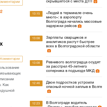
скрывшегося с места ДТП
омментарии
02
«Людей в терминале очень
13:15
много»: в аэропорту
Волгограда начались массовые
задержки рейсов
Зарплаты сварщиков и
13:08
аналитиков растут быстрее
х
всех в Волгоградской области
Комментарии
Ревнивого волгоградца осудят
13:08
за расстрел 45-летнего
ользование
соперника в подъезде МКД
связывающих
списании
Двое подростков устроили
12:46
. Как
опасный ночной заплыв в Волге
оздушной
В Волгограде водитель
12:23