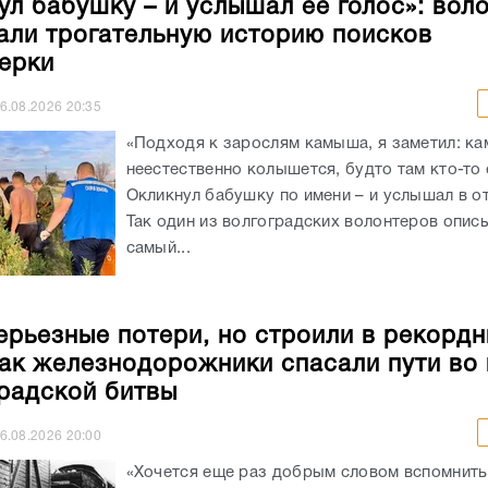
ул бабушку – и услышал ее голос»: вол
али трогательную историю поисков
ерки
6.08.2026
20:35
«Подходя к зарослям камыша, я заметил: к
неестественно колышется, будто там кто-то 
Окликнул бабушку по имени – и услышал в от
Так один из волгоградских волонтеров опис
самый...
ерьезные потери, но строили в рекорд
как железнодорожники спасали пути во
радской битвы
6.08.2026
20:00
«Хочется еще раз добрым словом вспомнить