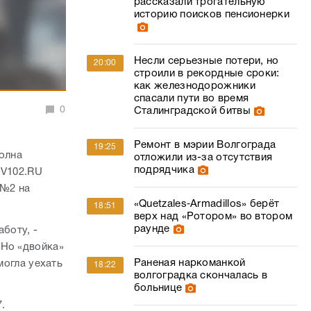
рассказали трогательную
историю поисков пенсионерки
Несли серьезные потери, но
20:00
строили в рекордные сроки:
как железнодорожники
спасали пути во время
0
Сталинградской битвы
Ремонт в мэрии Волгограда
19:25
полна
отложили из-за отсутствия
подрядчика
 V102.RU
 №2 на
«Quetzales‑Armadillos» берёт
18:51
верх над «Ротором» во втором
раунде
аботу, -
 Но «двойка»
Раненая наркоманкой
могла уехать
18:22
волгоградка скончалась в
больнице
7.