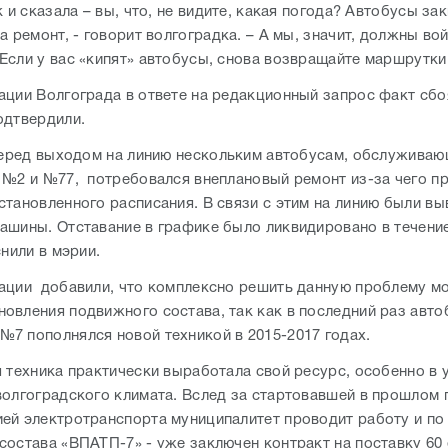
к и сказала – вы, что, не видите, какая погода? Автобусы за
а ремонт, - говорит волгоградка. – А мы, значит, должны вой
Если у вас «кипят» автобусы, снова возвращайте маршрутки
ации Волгограда в ответе на редакционный запрос факт сбо
одтвердили.
 перед выходом на линию нескольким автобусам, обслужива
 №2 и №77, потребовался внеплановый ремонт из-за чего 
становленного расписания. В связи с этим на линию были в
ашины. Отставание в графике было ликвидировано в течени
снили в мэрии.
ации добавили, что комплексно решить данную проблему м
овления подвижного состава, так как в последний раз авто
7 пополнялся новой техникой в 2015-2017 годах.
я техника практически выработала свой ресурс, особенно в 
волгоградского климата. Вслед за стартовавшей в прошлом 
ей электротранспорта муниципалитет проводит работу и по
состава «ВПАТП-7» - уже заключен контракт на поставку 60