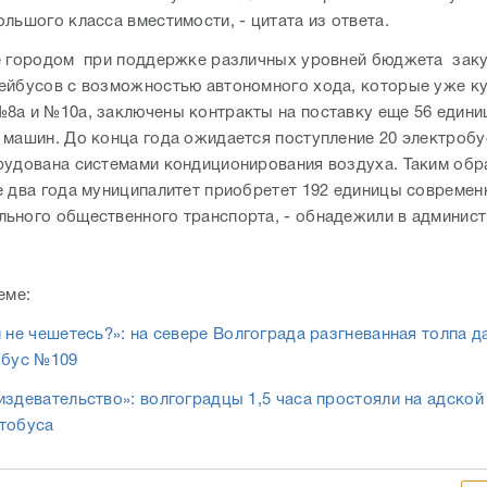
льшого класса вместимости, - цитата из ответа.
е городом при поддержке различных уровней бюджета зак
ейбусов с возможностью автономного хода, которые уже к
8а и №10а, заключены контракты на поставку еще 56 едини
 машин. До конца года ожидается поступление 20 электробу
рудована системами кондиционирования воздуха. Таким обр
е два года муниципалитет приобретет 192 единицы современ
ьного общественного транспорта, - обнадежили в админис
еме:
 не чешетесь?»: на севере Волгограда разгневанная толпа д
обус №109
издевательство»: волгоградцы 1,5 часа простояли на адской
тобуса