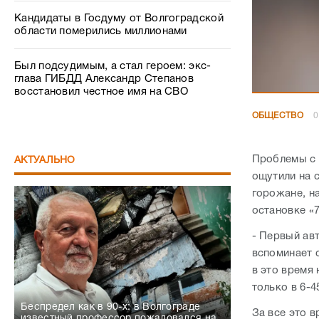
Кандидаты в Госдуму от Волгоградской
области померились миллионами
Был подсудимым, а стал героем: экс-
глава ГИБДД Александр Степанов
восстановил честное имя на СВО
ОБЩЕСТВО
0
Проблемы с 
АКТУАЛЬНО
ощутили на 
горожане, н
остановке «
- Первый авт
вспоминает 
в это время 
только в 6-4
Беспредел как в 90-х: в Волгограде
За все это 
известный профессор пожаловался на