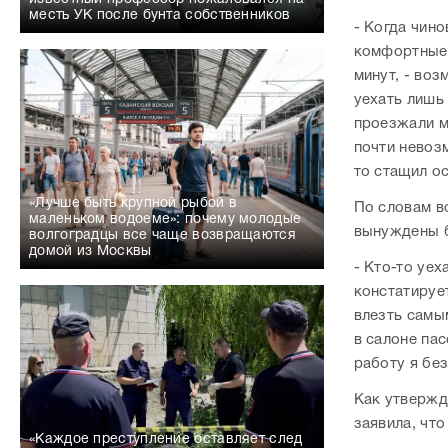
месть УК после бунта собственников
- Когда чино
комфортные 
минут, - воз
уехать лишь
проезжали м
почти невоз
то стащил ос
«Лучше быть крупной рыбой в
По словам в
маленьком водоеме»: почему молодые
вынуждены б
волгоградцы все чаще возвращаются
домой из Москвы
- Кто-то уех
констатируе
влезть самы
в салоне пас
работу я без
Как утвержд
заявила, что
«Каждое преступление оставляет след