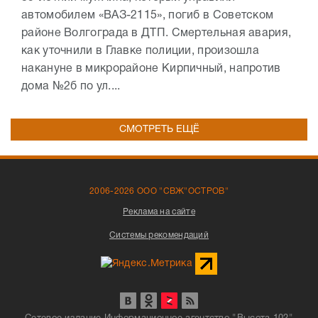
автомобилем «ВАЗ-2115», погиб в Советском
районе Волгограда в ДТП. Смертельная авария,
как уточнили в Главке полиции, произошла
накануне в микрорайоне Кирпичный, напротив
дома №2б по ул....
СМОТРЕТЬ ЕЩЁ
2006-2026 ООО "СВЖ"ОСТРОВ"
Реклама на сайте
Системы рекомендаций