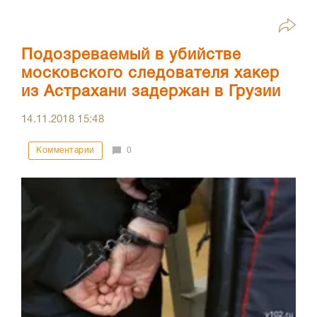
Подозреваемый в убийстве
московского следователя хакер
из Астрахани задержан в Грузии
14.11.2018
15:48
Комментарии
0