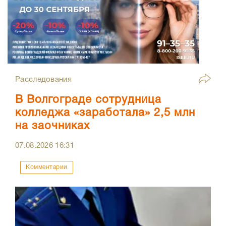
Расследования
В Волгограде сотрудница
колледжа «заработала» 2,5 млн
на заочниках
07.08.2026
16:31
Комментарии