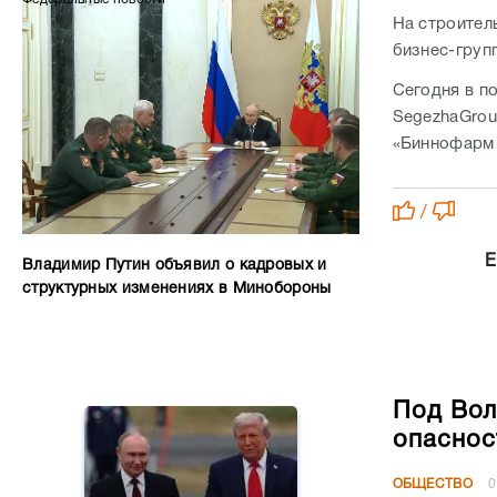
На строител
бизнес-груп
Сегодня в п
SegezhaGrou
«Биннофарм 
/
Е
Владимир Путин объявил о кадровых и
структурных изменениях в Минобороны
Под Вол
опаснос
ОБЩЕСТВО
0