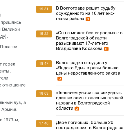
В Волгограде решат судьбу
19:31
осужденного на 10 лет экс-
й
главы района
 пришлись
я Великой
«Он не может без взрослых»: в
19:22
ду).
Волгоградской области
разыскивают 17-летнего
 Пелагеи
Владислава Косакова
Волгоградка отсудила у
18:47
т горел
«Яндекс.Еды» в разы больше
енты,
цены недоставленного заказа
тели
ое отношение
«Течением уносит за секунды»:
18:03
один из самых опасных пляжей
льный вуз, а
назвали в Волгоградской
области
 Армии).
в 1973-м,
Двое погибших, больше 20
17:40
пострадавших: в Волгограде за