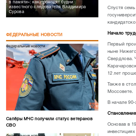
в памяти»: как проходят будни
известного следователя Владимира
Спустя семь
Сурова
госуниверси
кандидатско
Начало труд
ФЕДЕРАЛЬНЫЕ НОВОСТИ
Первый прои
Федеральные новости
ныне Нижего
Свердлова. 
Карачаровск
12 лет прош
Также в сто
Моссовете.
В начале 90
Становление
Сапёры МЧС получили статус ветеранов
Основав в 1
СВО
инвестициях
Федеральные новости