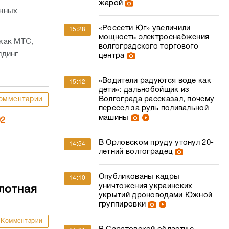
жарой
енных
«Россети Юг» увеличили
15:28
мощность электроснабжения
как МТС,
волгоградского торгового
лдинг
центра
«Водители радуются воде как
15:12
дети»: дальнобойщик из
Волгограда рассказал, почему
омментарии
пересел за руль поливальной
машины
02
В Орловском пруду утонул 20-
14:54
летний волгоградец
Опубликованы кадры
14:10
уничтожения украинских
лотная
укрытий дроноводами Южной
группировки
Комментарии