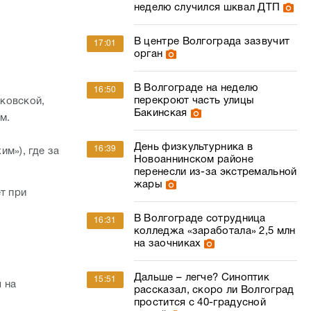
неделю случился шквал ДТП
В центре Волгограда зазвучит
17:01
орган
В Волгограде на неделю
16:50
перекроют часть улицы
ковской,
Бакинская
м.
День физкультурника в
16:39
м»), где за
Новоаннинском районе
перенесли из-за экстремальной
жары
т при
В Волгограде сотрудница
16:31
колледжа «заработала» 2,5 млн
на заочниках
Дальше – легче? Синоптик
15:51
 на
рассказал, скоро ли Волгоград
простится с 40-градусной