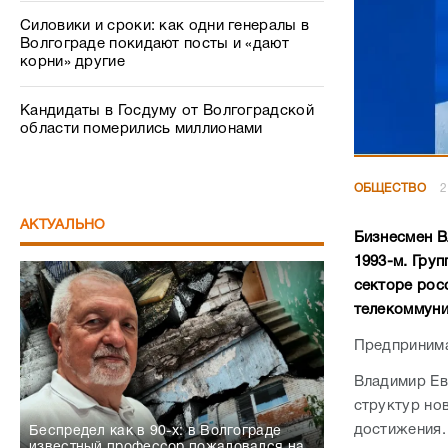
Силовики и сроки: как одни генералы в
Волгограде покидают посты и «дают
корни» другие
Кандидаты в Госдуму от Волгоградской
области померились миллионами
ОБЩЕСТВО
2
АКТУАЛЬНО
Бизнесмен В
1993-м. Гру
секторе рос
телекоммуник
Предпринима
Владимир Ев
структур нов
достижения.
Беспредел как в 90-х: в Волгограде
известный профессор пожаловался на