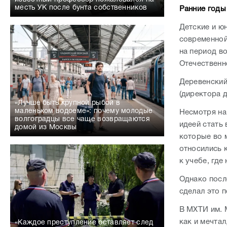
месть УК после бунта собственников
Ранние годы
Детские и ю
современной
на период в
Отечественн
Деревенский
(директора 
«Лучше быть крупной рыбой в
маленьком водоеме»: почему молодые
Несмотря на
волгоградцы все чаще возвращаются
идеей стать
домой из Москвы
которые во 
относились 
к учебе, гд
Однако посл
сделал это 
В МХТИ им. 
как и мечта
«Каждое преступление оставляет след