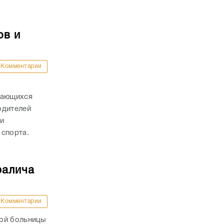
ов и
Комментарии
дающихся
одителей
и
 спорта.
ралича
Комментарии
кой больницы