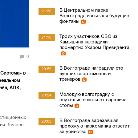
В Центральном парке
21:38
Волгограда испытали будущие
фонтаны
Троих участников СВО из
21:18
Камышина наградили
посмертно Указом Президента
0
В Волгограде наградили сто
20:59
Система» в
лучших спортсменов и
тренеров
реальном
ейл, АПК,
Молодую волгоградку с
20:24
опухолью спасли от паралича
стопы
естиционных
В Волгограде зарезавшая
20:03
ия, бизнес,
прохожую наркоманка ответит
за убийство