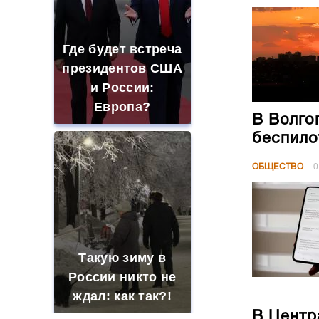
Где будет встреча
президентов США
и России:
Европа?
В Волго
беспило
ОБЩЕСТВО
0
Такую зиму в
России никто не
ждал: как так?!
В Центр