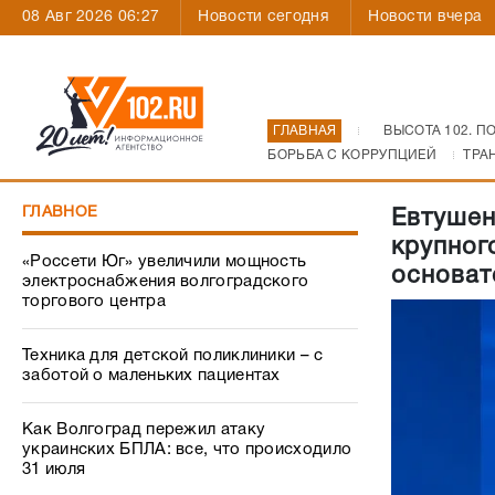
08 Авг 2026 06:27
Новости сегодня
Новости вчера
ГЛАВНАЯ
ВЫСОТА 102. П
БОРЬБА С КОРРУПЦИЕЙ
ТРА
ГЛАВНОЕ
Евтушен
крупног
«Россети Юг» увеличили мощность
основат
электроснабжения волгоградского
торгового центра
Техника для детской поликлиники – с
заботой о маленьких пациентах
Как Волгоград пережил атаку
украинских БПЛА: все, что происходило
31 июля