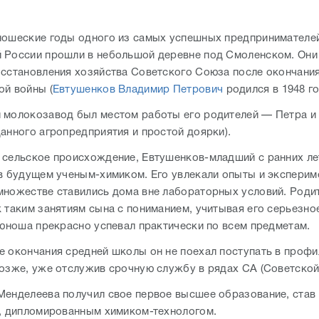
ношеские годы одного из самых успешных предпринимателе
 России прошли в небольшой деревне под Смоленском. Они
осстановления хозяйства Советского Союза после окончани
ой войны (
Евтушенков Владимир Петрович
родился в 1948 го
 молокозавод был местом работы его родителей — Петра и
данного агропредприятия и простой доярки).
 сельское происхождение, Евтушенков-младший с ранних ле
 в будущем ученым-химиком. Его увлекали опыты и эксперим
множестве ставились дома вне лабораторных условий. Роди
к таким занятиям сына с пониманием, учитывая его серьезн
е юноша прекрасно успевал практически по всем предметам.
е окончания средней школы он не поехал поступать в профи
позже, уже отслужив срочную службу в рядах СА (Советской
Менделеева получил свое первое высшее образование, став 
л, дипломированным химиком-технологом.