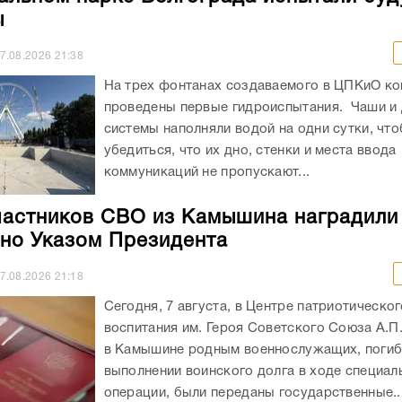
ы
7.08.2026
21:38
На трех фонтанах создаваемого в ЦПКиО к
проведены первые гидроиспытания. Чаши и
системы наполняли водой на одни сутки, чт
убедиться, что их дно, стенки и места ввода
коммуникаций не пропускают...
частников СВО из Камышина наградили
но Указом Президента
7.08.2026
21:18
Сегодня, 7 августа, в Центре патриотическог
воспитания им. Героя Советского Союза А.П
в Камышине родным военнослужащих, погиб
выполнении воинского долга в ходе специал
операции, были переданы государственные..