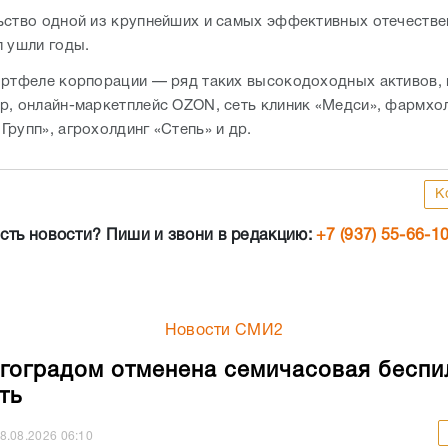
ьство одной из крупнейших и самых эффективных отечеств
п ушли годы.
ортфеле корпорации — ряд таких высокодоходных активов, 
p, онлайн-маркетплейс OZON, сеть клиник «Медси», фармхо
Групп», агрохолдинг «Степь» и др.
К
сть новости? Пиши и звони в редакцию:
+7 (937) 55-66-1
Новости СМИ2
гоградом отменена семичасовая беспи
ть
8.08.2026
06:10