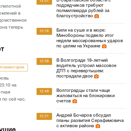
В Саратовской области с
14:01
подрядчиков требуют
спилотной
полмиллиарда рублей за
омлений в
благоустройство
едомственное
она теперь
Били на суше и в море:
13:16
Минобороны подвело итог
недели массированных ударов
по целям на Украине
ет
В Волгограде 18-летний
12:58
водитель устроил массовое
Комментарии
ДТП с перевертышем:
пострадали двое
новь
23:10 на
Волгоградцы стали чаще
12:49
отная
жаловаться на блокировки
 по сей час.
счетов
Андрей Бочаров обсудил
12:21
планы развития Серафимовича
с активом района
дущие