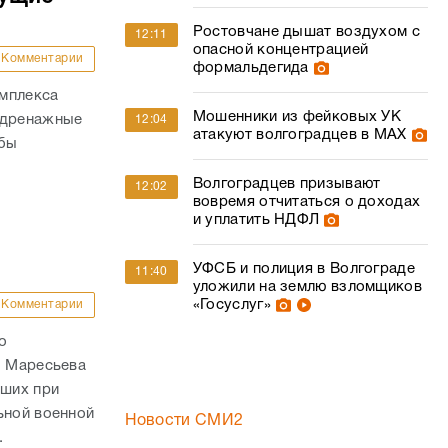
Ростовчане дышат воздухом с
12:11
опасной концентрацией
Комментарии
формальдегида
омплекса
Мошенники из фейковых УК
 дренажные
12:04
атакуют волгоградцев в МАХ
обы
Волгоградцев призывают
12:02
вовремя отчитаться о доходах
и уплатить НДФЛ
УФСБ и полиция в Волгограде
11:40
уложили на землю взломщиков
«Госуслуг»
Комментарии
о
. Маресьева
ших при
ьной военной
Новости СМИ2
.