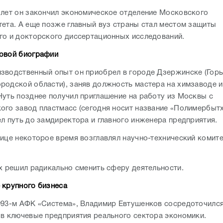
 лет он закончил экономическое отделение Московского
тета. А еще позже главный вуз страны стал местом защиты
го и докторского диссертационных исследований.
овой биографии
зводственный опыт он приобрел в городе Дзержинске (Горь
родской области), заняв должность мастера на химзаводе и
Чуть позднее получил приглашение на работу из Москвы с
ого завод пластмасс (сегодня носит название «Полимербытхи
ел путь до замдиректора и главного инженера предприятия.
лице некоторое время возглавлял научно-технический комите
-х решил радикально сменить сферу деятельности.
 крупного бизнеса
993-м АФК «Система», Владимир Евтушенков сосредоточился
 в ключевые предприятия реального сектора экономики.