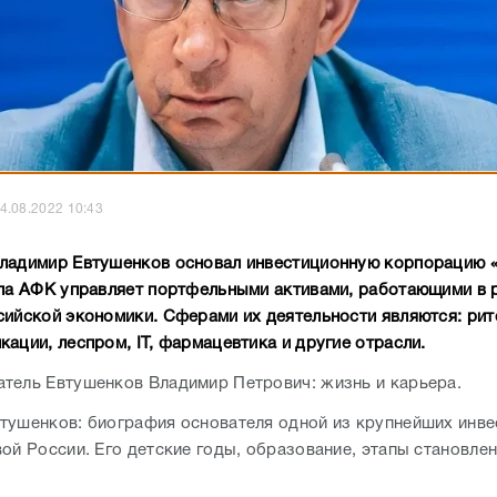
4.08.2022 10:43
ладимир Евтушенков основал инвестиционную корпорацию «
ппа АФК управляет портфельными активами, работающими в 
сийской экономики. Сферами их деятельности являются: рит
ации, леспром, IT, фармацевтика и другие отрасли.
тель Евтушенков Владимир Петрович: жизнь и карьера.
тушенков: биография основателя одной из крупнейших инв
ой России. Его детские годы, образование, этапы становлен