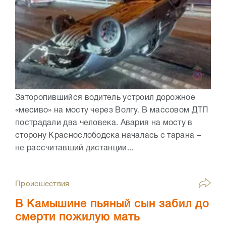
Заторопившийся водитель устроил дорожное
«месиво» на мосту через Волгу. В массовом ДТП
пострадали два человека. Авария на мосту в
сторону Краснослободска началась с тарана –
не рассчитавший дистанции...
Происшествия
В Камышине пьяный сын забил до
смерти пожилую мать