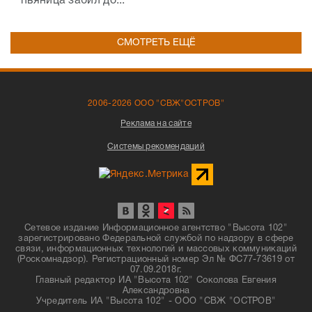
пьяница забил до...
СМОТРЕТЬ ЕЩЁ
2006-2026 ООО "СВЖ"ОСТРОВ"
Реклама на сайте
Системы рекомендаций
Сетевое издание Информационное агентство "Высота 102"
зарегистрировано Федеральной службой по надзору в сфере
связи, информационных технологий и массовых коммуникаций
(Роскомнадзор). Регистрационный номер Эл № ФС77-73619 от
07.09.2018г.
Главный редактор ИА "Высота 102" Соколова Евгения
Александровна
Учредитель ИА "Высота 102" - ООО "СВЖ "ОСТРОВ"