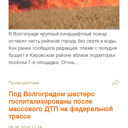
В Волгограде крупный ландшафтный пожар
оставил часть районов города без света и воды.
Как ранее сообщала редакция, пламя с полудня
бушует в Кировском районе вблизи территории
посёлка 7-я площадка. Огонь...
Происшествия
Под Волгоградом шестеро
госпитализированы после
массового ДТП на федеральной
трассе
08.08.2026
11:38