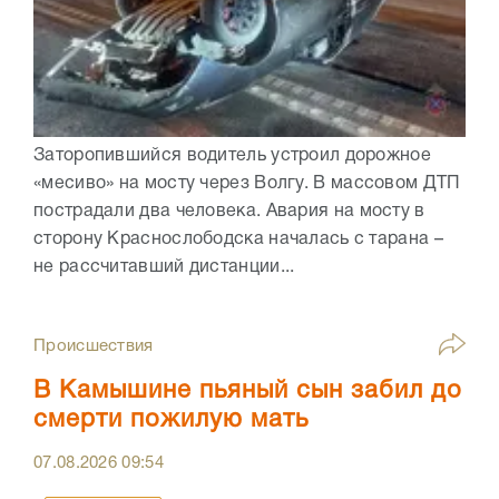
Заторопившийся водитель устроил дорожное
«месиво» на мосту через Волгу. В массовом ДТП
пострадали два человека. Авария на мосту в
сторону Краснослободска началась с тарана –
не рассчитавший дистанции...
Происшествия
В Камышине пьяный сын забил до
смерти пожилую мать
07.08.2026
09:54