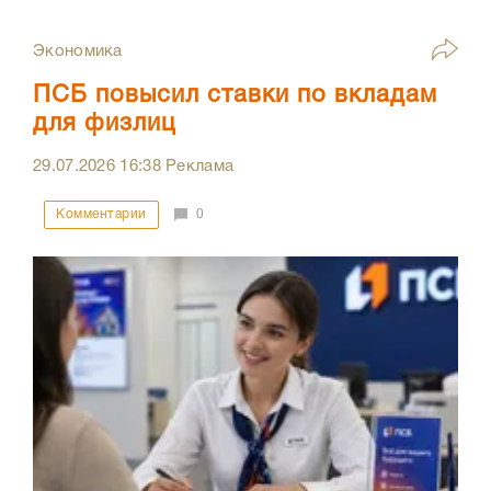
Экономика
ПСБ повысил ставки по вкладам
для физлиц
29.07.2026
16:38
Реклама
Комментарии
0