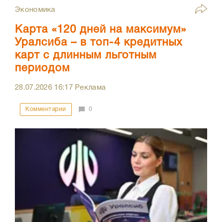
Экономика
Карта «120 дней на максимум»
Уралсиба – в топ-4 кредитных
карт с длинным льготным
периодом
28.07.2026
16:17
Реклама
Комментарии
0