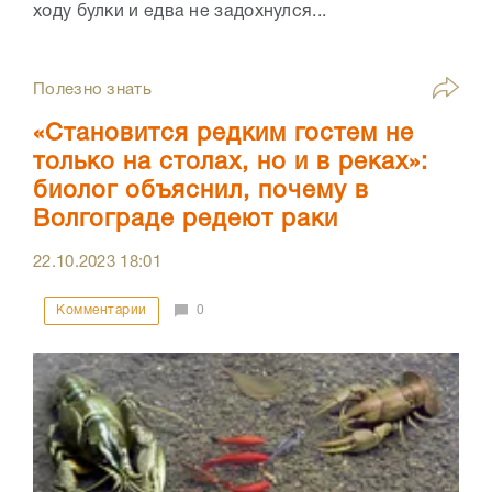
ходу булки и едва не задохнулся...
Полезно знать
«Становится редким гостем не
только на столах, но и в реках»:
биолог объяснил, почему в
Волгограде редеют раки
22.10.2023
18:01
Комментарии
0