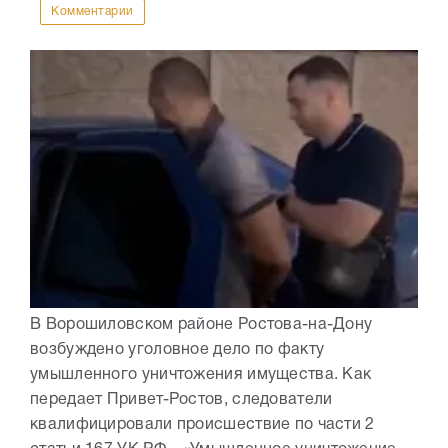
Комментарии
В Ворошиловском районе Ростова-на-Дону
возбуждено уголовное дело по факту
умышленного уничтожения имущества. Как
передает Привет-Ростов, следователи
квалифицировали происшествие по части 2