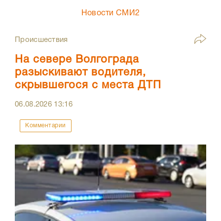
Новости СМИ2
Происшествия
На севере Волгограда
разыскивают водителя,
скрывшегося с места ДТП
06.08.2026
13:16
Комментарии