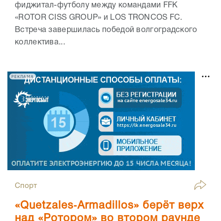
фиджитал-футболу между командами FFK
«ROTOR CISS GROUP» и LOS TRONCOS FC.
Встреча завершилась победой волгоградского
коллектива...
РЕКЛАМА
Спорт
«Quetzales‑Armadillos» берёт верх
над «Ротором» во втором раунде