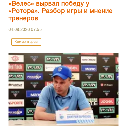
«Велес» вырвал победу у
«Ротора». Разбор игры и мнение
тренеров
04.08.2026
07:55
Комментарии