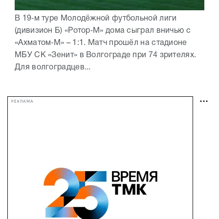
В 19‑м туре Молодёжной футбольной лиги
(дивизион Б) «Ротор‑М» дома сыграл вничью с
«Ахматом‑М» – 1:1. Матч прошёл на стадионе
МБУ СК «Зенит» в Волгограде при 74 зрителях.
Для волгоградцев...
РЕКЛАМА