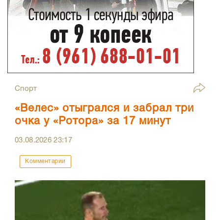
Спорт
«Велес» отыгрался и забрал три
очка у «Ротора» за 17 минут
03.08.2026
23:17
Комментарии