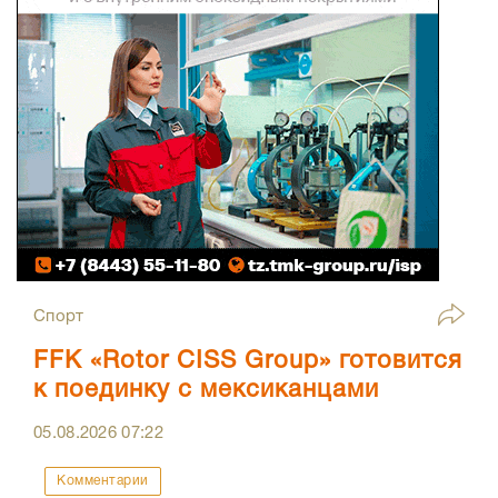
Спорт
FFK «Rotor CISS Group» готовится
к поединку с мексиканцами
05.08.2026
07:22
Комментарии