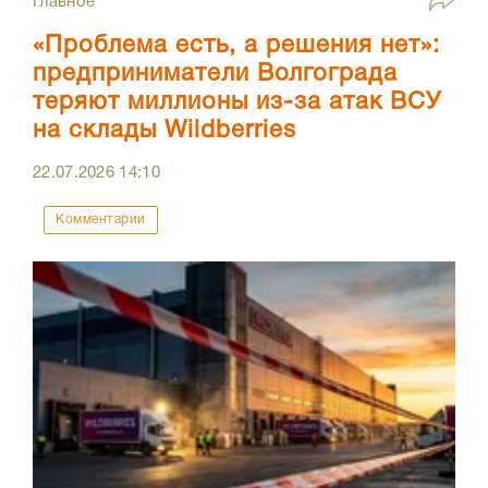
Главное
«Проблема есть, а решения нет»:
предприниматели Волгограда
теряют миллионы из-за атак ВСУ
на склады Wildberries
22.07.2026
14:10
Комментарии