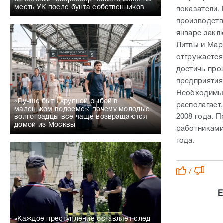
месть УК после бунта собственников
показатели.
производств
январе заклю
Литвы и Мар
отгружается 
достичь про
предприятия
Необходимым
«Лучше быть крупной рыбой в
располагает,
маленьком водоеме»: почему молодые
2008 года. 
волгоградцы все чаще возвращаются
домой из Москвы
работниками
года.
/
Е
«Каждое преступление оставляет след