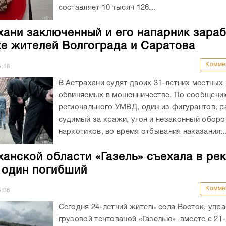
составляет 10 тысяч 126...
хани заключенный и его напарник зара
хе жителей Волгограда и Саратова
Комме
5:18
В Астрахани судят двоих 31-летних местных
обвиняемых в мошенничестве. По сообщени
регионального УМВД, один из фигурантов, р
судимый за кражи, угон и незаконный оборо
наркотиков, во время отбывания наказания..
ханской области «Газель» съехала в рек
 один погибший
Комме
5:06
Сегодня 24-летний житель села Восток, упр
грузовой тентованой «Газелью» вместе с 21