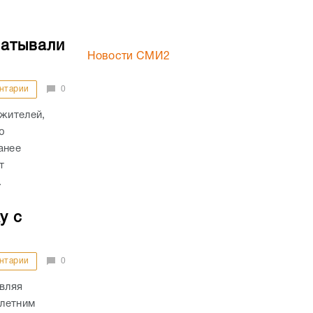
батывали
Новости СМИ2
нтарии
0
 жителей,
ю
анее
т
.
у с
нтарии
0
авляя
-летним