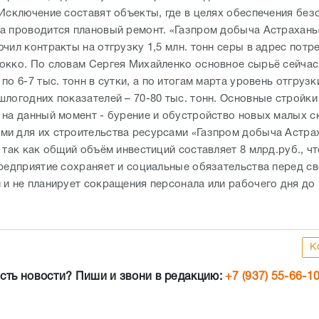
 Исключение составят объекты, где в целях обеспечения без
а проводится плановый ремонт. «Газпром добыча Астрахань
чил контракты на отгрузку 1,5 млн. тонн серы в адрес потр
окко. По словам Сергея Михайленко основное сырьё сейчас
по 6-7 тыс. тонн в сутки, а по итогам марта уровень отгруз
шлогодних показателей – 70-80 тыс. тонн. Основные стройки
 на данный момент - бурение и обустройство новых малых с
и для их строительства ресурсами «Газпром добыча Астра
 так как общий объём инвестиций составляет 8 млрд.руб., чт
Предприятие сохраняет и социальные обязательства перед с
 и не планирует сокращения персонала или рабочего дня до
К
сть новости? Пиши и звони в редакцию:
+7 (937) 55-66-1