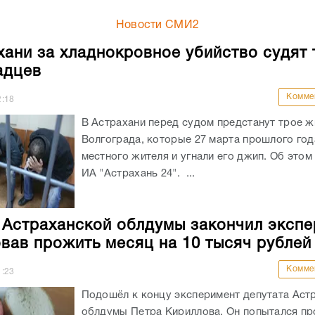
Новости СМИ2
хани за хладнокровное убийство судят 
адцев
Комме
2:18
В Астрахани перед судом предстанут трое ж
Волгограда, которые 27 марта прошлого год
местного жителя и угнали его джип. Об это
ИА "Астрахань 24". ...
 Астраханской облдумы закончил экспе
вав прожить месяц на 10 тысяч рублей
Комме
1:23
Подошёл к концу эксперимент депутата Аст
облдумы Петра Кириллова. Он попытался п