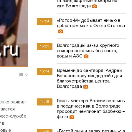
га ландшафтные пожары на
юге Волгограда
«Ротор‑М» добывает ничью в
17:24
дебютном матче Олега Стогова
Волгоградцы из-за крупного
16:21
пожара остались без света,
воды и АЗС
Времени до сентября: Андрей
15:14
0
Бочаров озвучил дедлайн для
благоустройства центра
Волгограда
Гриль-мастера России сошлись
енко заявил,
14:19
в поединке: как в Волгограде
ывается
проходит чемпионат барбекю –
ресс-службе
фото
т в
новые
«Густой дым и запах резины»: в