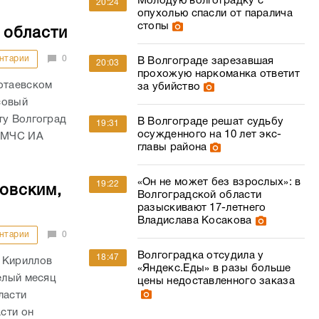
Молодую волгоградку с
20:24
опухолью спасли от паралича
стопы
 области
нтарии
0
В Волгограде зарезавшая
20:03
прохожую наркоманка ответит
нотаевском
за убийство
совый
ту Волгоград
В Волгограде решат судьбу
19:31
осужденного на 10 лет экс-
У МЧС ИА
главы района
«Он не может без взрослых»: в
19:22
товским,
Волгоградской области
разыскивают 17-летнего
Владислава Косакова
нтарии
0
Волгоградка отсудила у
18:47
 Кириллов
«Яндекс.Еды» в разы больше
елый месяц
цены недоставленного заказа
ласти
сти он