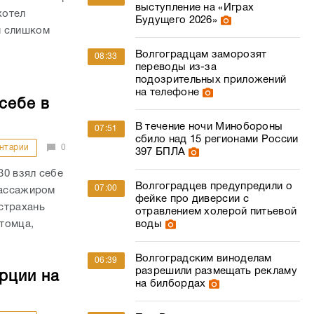
выступление на «Играх
хотел
Будущего 2026»
м слишком
Волгоградцам заморозят
08:33
переводы из-за
подозрительных приложений
на телефоне
себе в
В течение ночи Минобороны
07:51
сбило над 15 регионами России
нтарии
0
397 БПЛА
30 взял себе
Волгоградцев предупредили о
07:00
пассажиром
фейке про диверсии с
страхань
отравлением холерой питьевой
итомца,
воды
Волгоградским виноделам
06:39
разрешили размещать рекламу
рции на
на билбордах