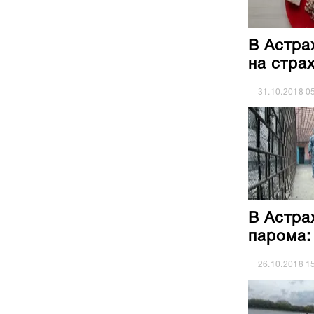
В Астра
на стра
31.10.2018
0
В Астра
парома:
26.10.2018
1