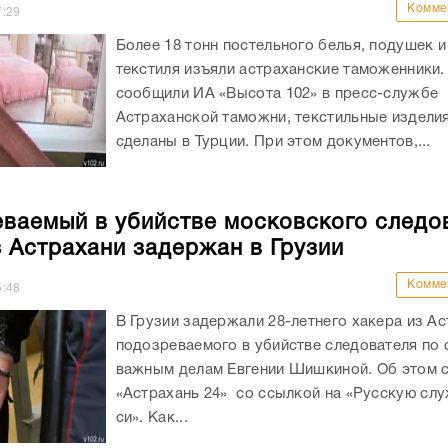
Комме
7:29
Более 18 тонн постельного белья, подушек и
текстиля изъяли астраханские таможенники.
сообщили ИА «Высота 102» в пресс-службе
Астраханской таможни, текстильные издели
сделаны в Турции. При этом документов,...
ваемый в убийстве московского следо
з Астрахани задержан в Грузии
Комме
5:48
В Грузии задержали 28-летнего хакера из Ас
подозреваемого в убийстве следователя по
важным делам Евгении Шишкиной. Об этом 
«Астрахань 24» со ссылкой на «Русскую слу
си». Как...