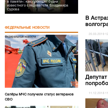
в памяти»: как проходят будни
известного следователя Владимира
Сурова
В Астра
волгогр
ФЕДЕРАЛЬНЫЕ НОВОСТИ
20.03.2019
1
Федеральные новости
Депутат
попробо
11.12.2018
1
Сапёры МЧС получили статус ветеранов
СВО
Федеральные новости