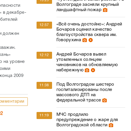
13:25
Волгограде засняли крупный
опасности
ландшафтный пожар
» в декабре-
ебителей
«Всё очень достойно»: Андрей
12:57
Бочаров оценил качество
ки должен
благоустройства сквера им.
Говорухина
кважин.
Андрей Бочаров вывел
хань»
12:12
утомленных солнцем
о на уровне
чиновников на обновляемую
воими
набережную
 конца 2009
Под Волгоградом шестеро
11:38
госпитализированы после
массового ДТП на
федеральной трассе
омментарии
02
МЧС продлило
11:19
предупреждение о жаре для
Волгоградской области