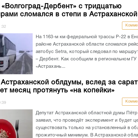
 «Волгоград-Дербент» с тридцатью
рами сломался в степи в Астраханской
Комме
1:32
На 1163-м км федеральной трассы Р-22 в Е
районе Астраханской области сломался рей
автобус Setra, который следовал по маршру
– Дербент. Как сообщили в региональном Г
«Астрахань...
 Астраханской облдумы, вслед за сара
ет месяц протянуть «на копейки»
Комме
0:39
Депутат Астраханской областной думы Пётр
заявил, что проведёт эксперимент и будет ц
существовать только на установленный в об
прожиточный минимум. В Астраханской обла