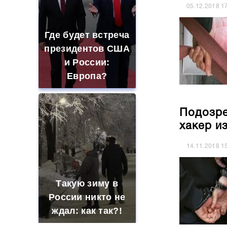
05.12.2018
1
Где будет встреча
президентов США
и России:
Европа?
Подозре
хакер и
14.11.2018
1
Такую зиму в
России никто не
ждал: как так?!