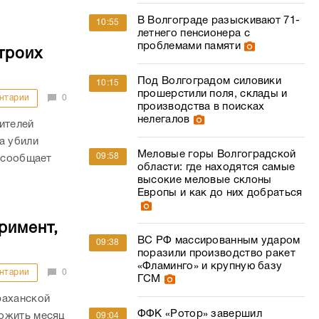
В Волгограде разыскивают 71-
10:55
летнего пенсионера с
проблемами памяти
троих
Под Волгоградом силовики
10:15
прошерстили поля, склады и
нтарии
0
производства в поисках
нелегалов
ителей
а убили
Меловые горы Волгоградской
09:58
м сообщает
области: где находятся самые
высокие меловые склоны
Европы и как до них добраться
римент,
ВС РФ массированным ударом
09:38
поразили производство ракет
«Фламинго» и крупную базу
нтарии
0
ГСМ
раханской
ФФК «Ротор» завершил
рожить месяц
09:04