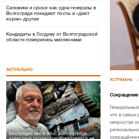
Силовики и сроки: как одни генералы в
Волгограде покидают посты и «дают
корни» другие
Кандидаты в Госдуму от Волгоградской
области померились миллионами
АКТУАЛЬНО
АСТРАХАНЬ
2
Сокращение 
Генеральный
что в связи
непростая с
региональной
Беспредел как в 90-х: в Волгограде
сокращённом
известный профессор пожаловался на