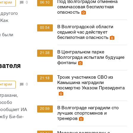
Под Волгоградом отменена
нтарии
0
06:10
семичасовая беспилотная
опасность
 другого
 Как
В Волгоградской области
05:54
седьмой час действует
я были
беспилотная опасность
В Центральном парке
21:38
Волгограда испытали будущие
фонтаны
вателя
Троих участников СВО из
21:18
Камышина наградили
нтарии
0
посмертно Указом Президента
трахани,
 особо
В Волгограде наградили сто
20:59
сообщает ИА
лучших спортсменов и
жбу Би-би-
тренеров