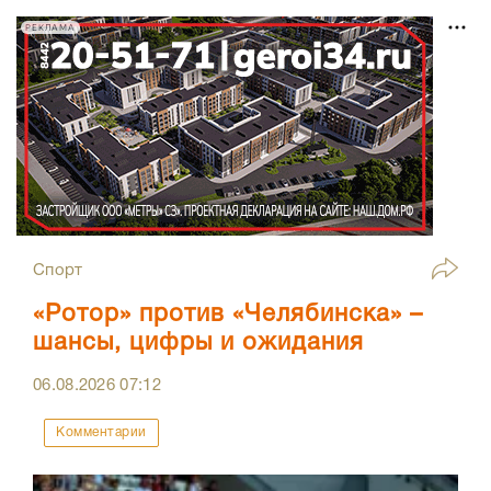
РЕКЛАМА
Спорт
«Ротор» против «Челябинска» –
шансы, цифры и ожидания
06.08.2026
07:12
Комментарии