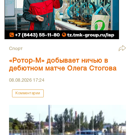
Спорт
«Ротор‑М» добывает ничью в
дебютном матче Олега Стогова
08.08.2026
17:24
Комментарии