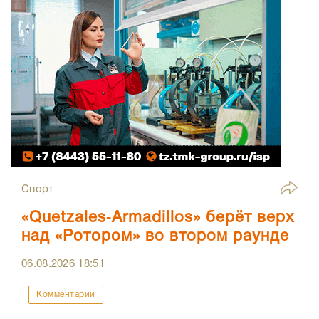
Спорт
«Quetzales‑Armadillos» берёт верх
над «Ротором» во втором раунде
06.08.2026
18:51
Комментарии