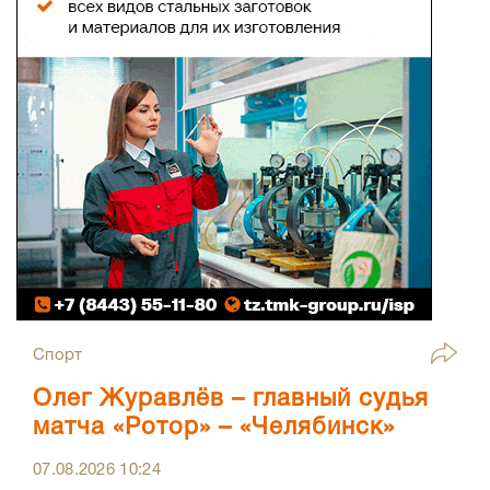
Спорт
Олег Журавлёв – главный судья
матча «Ротор» – «Челябинск»
07.08.2026
10:24