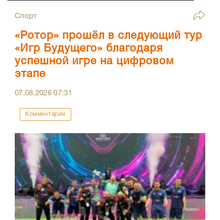
Спорт
«Ротор» прошёл в следующий тур
«Игр Будущего» благодаря
успешной игре на цифровом
этапе
07.08.2026
07:31
Комментарии