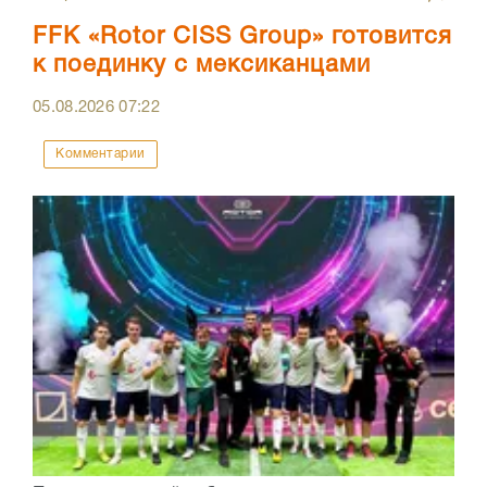
FFK «Rotor CISS Group» готовится
к поединку с мексиканцами
05.08.2026
07:22
Комментарии