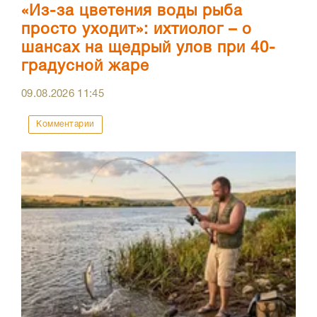
«Из-за цветения воды рыба
просто уходит»: ихтиолог – о
шансах на щедрый улов при 40-
градусной жаре
09.08.2026
11:45
Комментарии