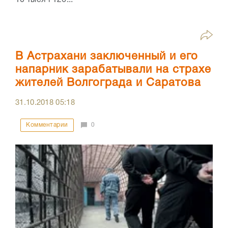
В Астрахани заключенный и его
напарник зарабатывали на страхе
жителей Волгограда и Саратова
31.10.2018
05:18
Комментарии
0