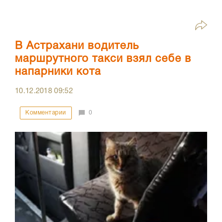
В Астрахани водитель
маршрутного такси взял себе в
напарники кота
10.12.2018
09:52
Комментарии
0