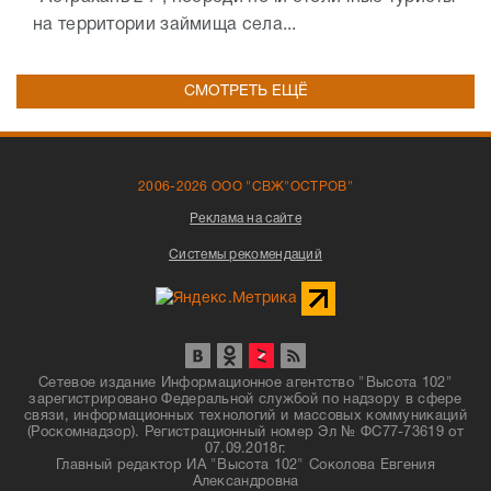
на территории займища села...
СМОТРЕТЬ ЕЩЁ
2006-2026 ООО "СВЖ"ОСТРОВ"
Реклама на сайте
Системы рекомендаций
Сетевое издание Информационное агентство "Высота 102"
зарегистрировано Федеральной службой по надзору в сфере
связи, информационных технологий и массовых коммуникаций
(Роскомнадзор). Регистрационный номер Эл № ФС77-73619 от
07.09.2018г.
Главный редактор ИА "Высота 102" Соколова Евгения
Александровна