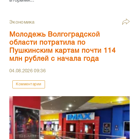
вторыми...
Экономика
Молодежь Волгоградской
области потратила по
Пушкинским картам почти 114
млн рублей с начала года
04.08.2026
09:36
Комментарии