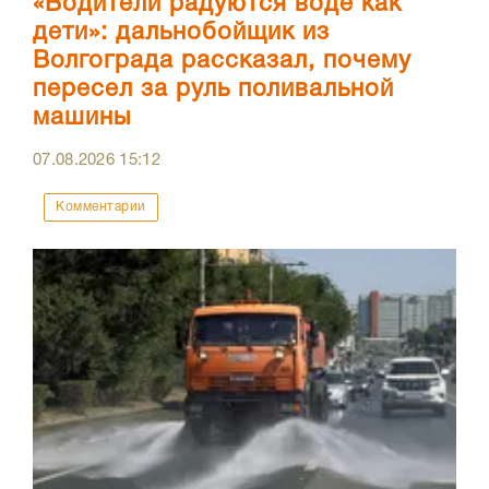
«Водители радуются воде как
дети»: дальнобойщик из
Волгограда рассказал, почему
пересел за руль поливальной
машины
07.08.2026
15:12
Комментарии