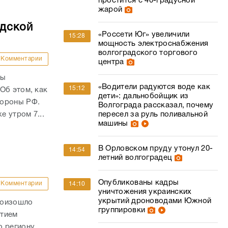
простится с 40-градусной
жарой
адской
«Россети Юг» увеличили
15:28
мощность электроснабжения
волгоградского торгового
Комментарии
центра
ны
«Водители радуются воде как
15:12
Об этом, как
дети»: дальнобойщик из
бороны РФ.
Волгограда рассказал, почему
пересел за руль поливальной
е утром 7...
машины
В Орловском пруду утонул 20-
14:54
летний волгоградец
Опубликованы кадры
Комментарии
14:10
уничтожения украинских
укрытий дроноводами Южной
роизошло
группировки
стием
 региону,