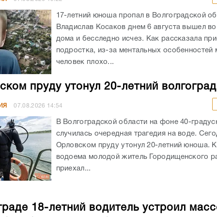
17-летний юноша пропал в Волгоградской об
Владислав Косаков днем 6 августа вышел во
дома и бесследно исчез. Как рассказала пр
подростка, из-за ментальных особенностей
человек плохо...
ском пруду утонул 20-летний волгогра
ИЯ
07.08.2026
14:54
В Волгоградской области на фоне 40-граду
случилась очередная трагедия на воде. Сего
Орловском пруду утонул 20-летний юноша. К
водоема молодой житель Городищенского р
приехал...
граде 18-летний водитель устроил мас