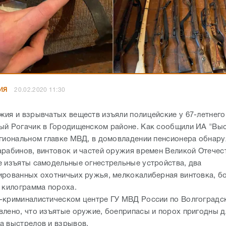
ИЯ
20.02.2020 11:30
жия и взрывчатых веществ изъяли полицейские у 67-летнего
ый Рогачик в Городищенском районе. Как сообщили ИА "Выс
егиональном главке МВД, в домовладении пенсионера обнар
арабинов, винтовок и частей оружия времен Великой Отечес
е изъяты самодельные огнестрельные устройства, два
ированных охотничьих ружья, мелкокалиберная винтовка, бо
3 килограмма пороха.
-криминалистическом центре ГУ МВД России по Волгоградс
влено, что изъятые оружие, боеприпасы и порох пригодны д
а выстрелов и взрывов.