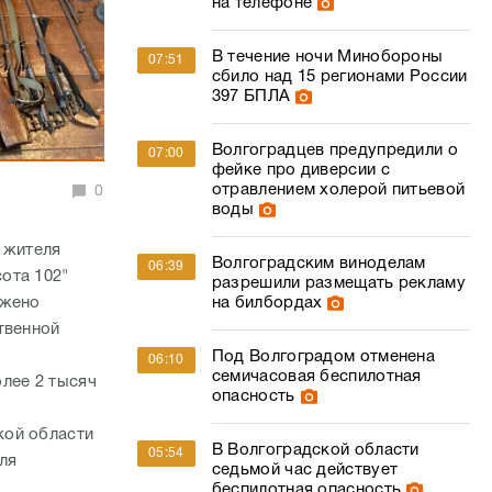
на телефоне
В течение ночи Минобороны
07:51
сбило над 15 регионами России
397 БПЛА
Волгоградцев предупредили о
07:00
фейке про диверсии с
отравлением холерой питьевой
0
воды
 жителя
Волгоградским виноделам
06:39
ота 102"
разрешили размещать рекламу
на билбордах
ужено
твенной
Под Волгоградом отменена
06:10
семичасовая беспилотная
лее 2 тысяч
опасность
кой области
В Волгоградской области
05:54
ля
седьмой час действует
беспилотная опасность