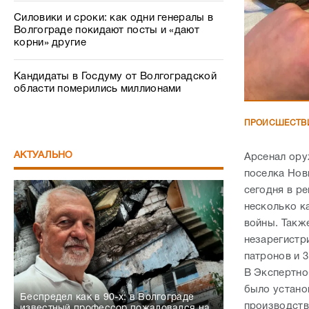
Силовики и сроки: как одни генералы в
Волгограде покидают посты и «дают
корни» другие
Кандидаты в Госдуму от Волгоградской
области померились миллионами
ПРОИСШЕСТВ
АКТУАЛЬНО
Арсенал ору
поселка Нов
сегодня в р
несколько к
войны. Такж
незарегистр
патронов и 
В Экспертно
было устано
Беспредел как в 90-х: в Волгограде
производств
известный профессор пожаловался на