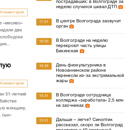
пострадавших: в Волгограде за
неделю случился шквал ДТП
Комментарии
В центре Волгограда зазвучит
17:01
е «месиво»
орган
радали два
ослободска
В Волгограде на неделю
16:50
ии...
перекроют часть улицы
Бакинская
лую
День физкультурника в
16:39
Новоаннинском районе
перенесли из-за экстремальной
жары
Комментарии
н 51-летний
В Волгограде сотрудница
16:31
колледжа «заработала» 2,5 млн
убийстве
на заочниках
ую женщину,
, сын-
Дальше – легче? Синоптик
15:51
рассказал, скоро ли Волгоград