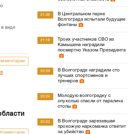
ую
В Центральном парке
21:38
Волгограда испытали будущие
фонтаны
 в виде
Троих участников СВО из
21:18
Камышина наградили
посмертно Указом Президента
омментарии
В Волгограде наградили сто
20:59
02
лучших спортсменов и
тренеров
Молодую волгоградку с
20:24
опухолью спасли от паралича
стопы
области
В Волгограде зарезавшая
20:03
прохожую наркоманка ответит
за убийство
Комментарии