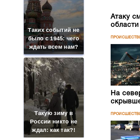
Атаку с
области
Таких событий не
было с 1945: чего
ПРОИСШЕСТВ
ждать всем нам?
На севе
скрывше
Такую зиму в
ПРОИСШЕСТВ
России никто не
ждал: как так?!