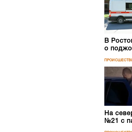
В Росто
о поджо
ПРОИСШЕСТВ
На севе
№21 с п