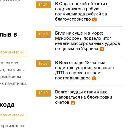
В Саратовской области с
14:01
подрядчиков требуют
полмиллиарда рублей за
благоустройство
Били на суше и в море:
лыв в
13:16
Минобороны подвело итог
недели массированных ударов
по целям на Украине
Комментарии
В Волгограде 18-летний
та, около
12:58
водитель устроил массовое
ыв, пытаясь
ДТП с перевертышем:
оармейском
пострадали двое
ив памятника
Волгоградцы стали чаще
12:49
жаловаться на блокировки
счетов
ехода
Комментарии
и произошло