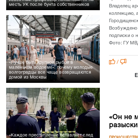
месть УК после бунта собственников
Владелец ар
коллекцию, 
Городищенск
Возбуждено 
подписки о 
Фото: ГУ МВ
/
«Лучше быть крупной рыбой в
маленьком водоеме»: почему молодые
волгоградцы все чаще возвращаются
Е
домой из Москвы
«Он не 
разыски
«Каждое преступление оставляет след
ПРОИСШЕСТВ