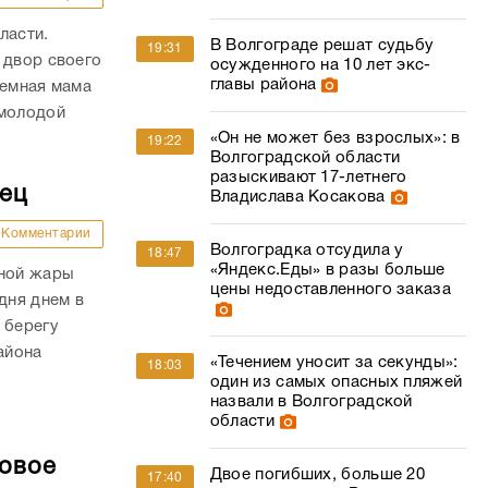
ласти.
В Волгограде решат судьбу
19:31
 двор своего
осужденного на 10 лет экс-
главы района
иемная мама
 молодой
«Он не может без взрослых»: в
19:22
Волгоградской области
разыскивают 17-летнего
дец
Владислава Косакова
Комментарии
Волгоградка отсудила у
18:47
«Яндекс.Еды» в разы больше
сной жары
цены недоставленного заказа
дня днем в
 берегу
айона
«Течением уносит за секунды»:
18:03
один из самых опасных пляжей
назвали в Волгоградской
области
совое
Двое погибших, больше 20
17:40