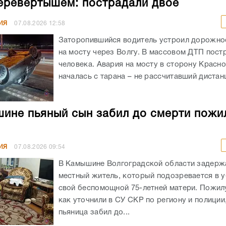
еревертышем: пострадали двое
ИЯ
07.08.2026
12:58
Заторопившийся водитель устроил дорожно
на мосту через Волгу. В массовом ДТП пост
человека. Авария на мосту в сторону Красн
началась с тарана – не рассчитавший дистанц
ине пьяный сын забил до смерти пожи
ИЯ
07.08.2026
09:54
В Камышине Волгоградской области задержа
местный житель, который подозревается в 
свой беспомощной 75-летней матери. Пожил
как уточнили в СУ СКР по региону и полиции
пьяница забил до...