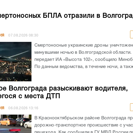
мертоносных БПЛА отразили в Волгогр
ИЯ
07.08.2026
08:30
Смертоносные украинские дроны уничтоже
минувшими ночью в Волгоградской области. 
передает ИА «Высота 102», сообщило Мино
По данным ведомства, в течение ночи, а такж
ре Волгограда разыскивают водителя,
гося с места ДТП
ИЯ
06.08.2026
13:16
В Краснооктябрьском районе Волгограда п
дорожно-транспортное происшествие с уча
пешехода. Как сообщили в ГУ МВД России по