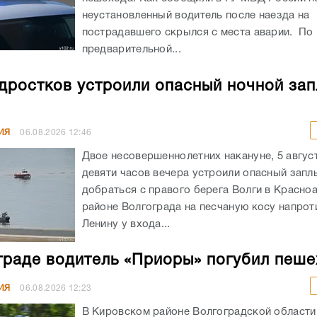
неустановленный водитель после наезда на
пострадавшего скрылся с места аварии. По
предварительной...
дростков устроили опасный ночной зап
ИЯ
06.08.2026
12:46
Двое несовершеннолетних накануне, 5 авгус
девяти часов вечера устроили опасный запл
добраться с правого берега Волги в Красн
районе Волгограда на песчаную косу напрот
Ленину у входа...
граде водитель «Приоры» погубил пеш
ИЯ
06.08.2026
12:23
В Кировском районе Волгоградской област