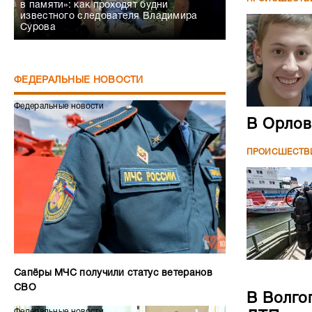
в памяти»: как проходят будни
известного следователя Владимира
Сурова
ФЕДЕРАЛЬНЫЕ НОВОСТИ
Федеральные новости
В Орлов
ПРОИСШЕСТВ
Сапёры МЧС получили статус ветеранов
СВО
В Волго
Федеральные новости