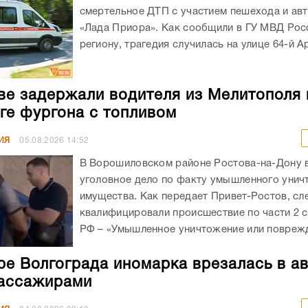
смертельное ДТП с участием пешехода и ав
«Лада Приора». Как сообщили в ГУ МВД Рос
региону, трагедия случилась на улице 64-й А
ве задержали водителя из Мелитополя 
ге фургона с топливом
ИЯ
05.08.2026
14:52
В Ворошиловском районе Ростова-на-Дону
уголовное дело по факту умышленного унич
имущества. Как передает Привет-Ростов, сл
квалифицировали происшествие по части 2 с
РФ – «Умышленное уничтожение или поврежд
ре Волгограда иномарка врезалась в а
ассажирами