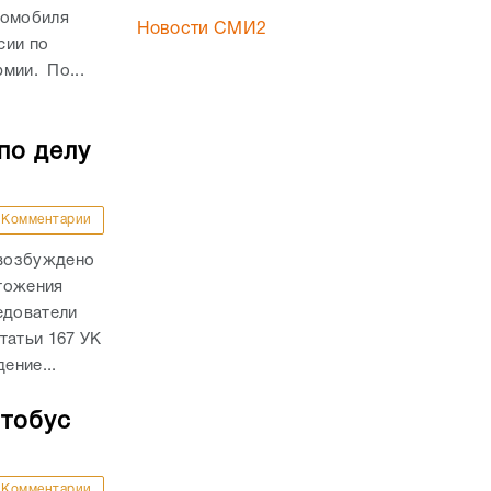
томобиля
Новости СМИ2
сии по
рмии. По...
по делу
Комментарии
 возбуждено
тожения
едователи
татьи 167 УК
ение...
втобус
Комментарии