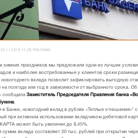
25.11.2019 11:28 РЕКЛАМА
и зимних праздников мы предложили одни из лучших услови
ладов и наиболее востребованные у клиентов сроки размеще
новогоднего вклада позволит зафиксировать выгодную став
 на полгода или год в зависимости от выбранного срока. Об
2» сообщила
Заместитель Председателя Правления банка «В
бунина
.
и в Банке, новогодний вклад в рублях «Теплые отношения»* 
рый при активном использовании вкладчиком дебетовой кар
АРТА может быть увеличен до 8,45%.
 сумма вклада составляет 30 тыс. рублей при открытии чер