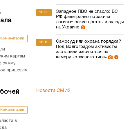
Западное ПВО не спасло: ВС
о
16:25
РФ филигранно поразили
чала
логистические центры и склады
на Украине
Комментарии
Самосуд или охрана порядка?
16:10
Под Волгоградом активисты
ели
заставили извиняться на
ским картам
камеру «опасного типа»
ю сумму
дов пришелся
Новости СМИ2
абочей
Комментарии
бласти в
года