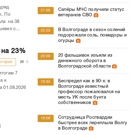
дряд
Сапёры МЧС получили статус
21:06
к. По
ветеранов СВО
ала на 38
евел с...
В Волгограде в сезон солений
20:50
подорожали соль, помидоры и
огурцы
 на 23%
20 фальшивок изъяли из
20:09
денежного оборота в
нтарии
0
Волгоградской области
итогам 7
а к
Беспредел как в 90-х: в
19:35
Волгограде известный
 01.08.2026
профессор пожаловался на
месть УК после бунта
собственников
Сотрудница Росгвардии
19:06
быстрее всех переплыла Волгу
й
в Волгограде