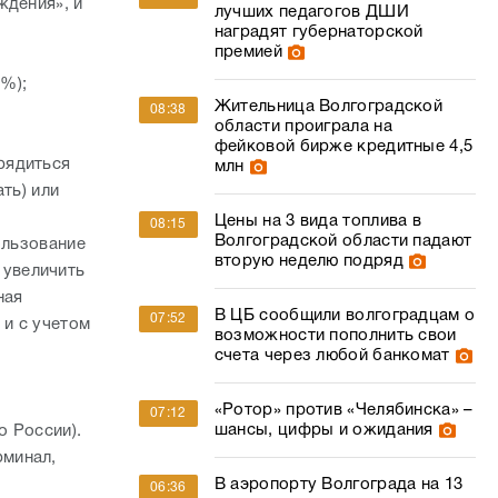
ждения», и
лучших педагогов ДШИ
наградят губернаторской
премией
0%);
Жительница Волгоградской
08:38
области проиграла на
фейковой бирже кредитные 4,5
рядиться
млн
ть) или
Цены на 3 вида топлива в
08:15
Волгоградской области падают
ользование
вторую неделю подряд
 увеличить
ная
В ЦБ сообщили волгоградцам о
07:52
 и с учетом
возможности пополнить свои
счета через любой банкомат
«Ротор» против «Челябинска» –
07:12
шансы, цифры и ожидания
о России).
рминал,
В аэропорту Волгограда на 13
06:36