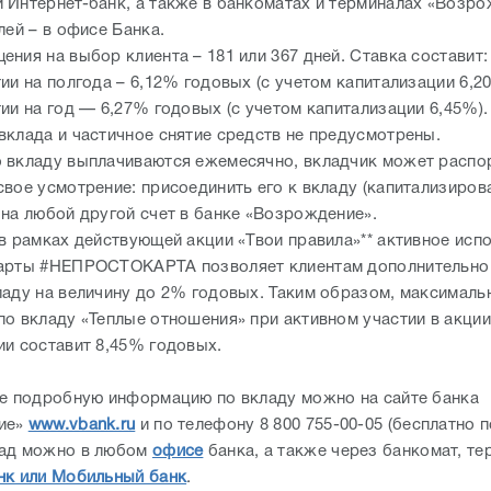
 Интернет-банк, а также в банкоматах и терминалах «Возро
лей – в офисе Банка.
ния на выбор клиента – 181 или 367 дней. Ставка составит:
ии на полгода – 6,12% годовых (с учетом капитализации 6,2
ии на год — 6,27% годовых (с учетом капитализации 6,45%).
вклада и частичное снятие средств не предусмотрены.
 вкладу выплачиваются ежемесячно, вкладчик может распо
вое усмотрение: присоединить его к вкладу (капитализирова
 на любой другой счет в банке «Возрождение».
 в рамках действующей акции «Твои правила»** активное исп
арты #НЕПРОСТОКАРТА позволяет клиентам дополнительно
ладу на величину до 2% годовых. Таким образом, максималь
по вкладу «Теплые отношения» при активном участии в акции
ии составит 8,45% годовых.
ее подробную информацию по вкладу можно на сайте банка
ие»
www.vbank.ru
и по телефону 8 800 755-00-05 (бесплатно п
лад можно в любом
офисе
банка, а также через банкомат, те
нк или Мобильный банк
.