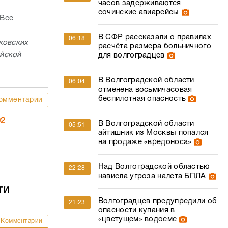
часов задерживаются
сочинские авиарейсы
«Все
В СФР рассказали о правилах
06:18
ковских
расчёта размера больничного
ийской
для волгоградцев
В Волгоградской области
06:04
отменена восьмичасовая
беспилотная опасность
омментарии
02
В Волгоградской области
05:51
айтишник из Москвы попался
на продаже «вредоноса»
Над Волгоградской областью
22:28
нависла угроза налета БПЛА
ти
Волгоградцев предупредили об
21:23
опасности купания в
«цветущем» водоеме
Комментарии