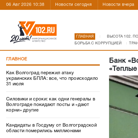
06 Авг 2026 10:38
Новости сегодня
Новости вчера
ГЛАВНАЯ
ВЫСОТА 102. П
БОРЬБА С КОРРУПЦИЕЙ
ТРА
ГЛАВНОЕ
Банк «В
«Теплые
Как Волгоград пережил атаку
украинских БПЛА: все, что происходило
31 июля
Силовики и сроки: как одни генералы в
Волгограде покидают посты и «дают
корни» другие
Кандидаты в Госдуму от Волгоградской
области померились миллионами