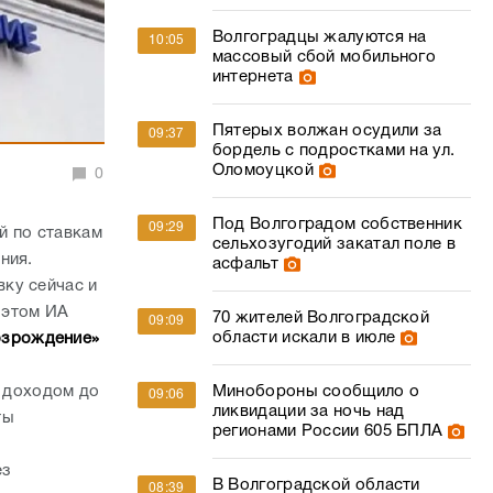
Волгоградцы жалуются на
10:05
массовый сбой мобильного
интернета
Пятерых волжан осудили за
09:37
бордель с подростками на ул.
Оломоуцкой
0
Под Волгоградом собственник
09:29
й по ставкам
сельхозугодий закатал поле в
ния.
асфальт
ку сейчас и
 этом ИА
70 жителей Волгоградской
09:09
области искали в июле
озрождение»
с доходом до
Минобороны сообщило о
09:06
ликвидации за ночь над
ты
регионами России 605 БПЛА
ез
В Волгоградской области
08:39