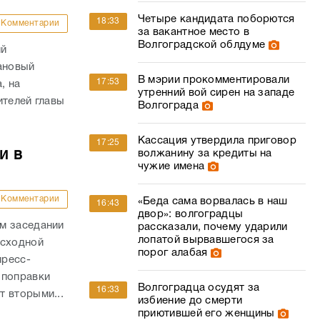
Четыре кандидата поборются
18:33
Комментарии
за вакантное место в
Волгоградской облдуме
ий
ановый
В мэрии прокомментировали
17:53
, на
утренний вой сирен на западе
ителей главы
Волгограда
Кассация утвердила приговор
17:25
и в
волжанину за кредиты на
чужие имена
Комментарии
«Беда сама ворвалась в наш
16:43
двор»: волгоградцы
м заседании
рассказали, почему ударили
лопатой вырвавшегося за
асходной
порог алабая
пресс-
 поправки
Волгоградца осудят за
16:33
 вторыми...
избиение до смерти
приютившей его женщины