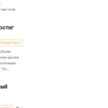
е
чая сила
остиг
Комментарии
 объем
чном рынке
алогичным
 По...
ный