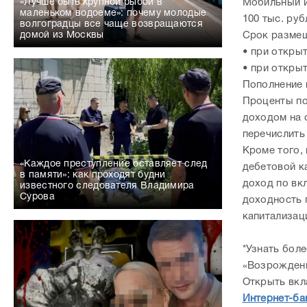
Мобильный и
«Лучше быть крупной рыбой в
маленьком водоеме»: почему молодые
100 тыс. руб
волгоградцы все чаще возвращаются
Срок размеще
домой из Москвы
• при открыт
• при открыт
Пополнение 
Проценты по
доходом на с
перечислить
Кроме того,
«Каждое преступление оставляет след
дебетовой к
в памяти»: как проходят будни
доход по вк
известного следователя Владимира
Сурова
доходность 
капитализац
*Узнать бол
«Возрожден
Открыть вк
Интернет-ба