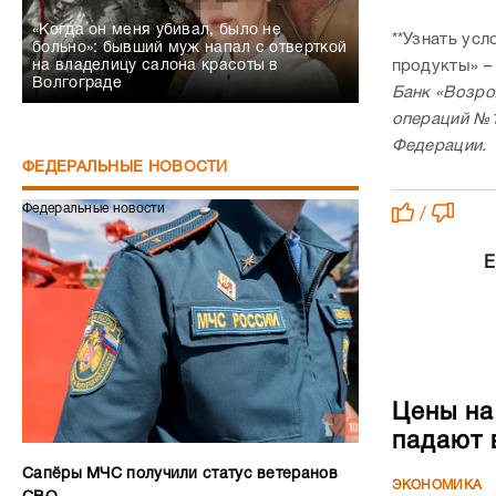
«Когда он меня убивал, было не
**Узнать усл
больно»: бывший муж напал с отверткой
продукты» –
на владелицу салона красоты в
Волгограде
Банк «Возро
операций №1
Федерации.
ФЕДЕРАЛЬНЫЕ НОВОСТИ
Федеральные новости
/
Е
Цены на
падают 
Сапёры МЧС получили статус ветеранов
ЭКОНОМИКА