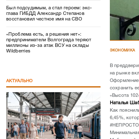
Был подсудимым, а стал героем: экс-
глава ГИБДД Александр Степанов
восстановил честное имя на СВО
«Проблема есть, а решения нет»:
предприниматели Волгограда теряют
миллионы из-за атак ВСУ на склады
ЭКОНОМИКА
Wildberries
В преддвери
на рынке вк
Оформление 
АКТУАЛЬНО
сохранить ее
«Высота 10
Наталья Ша
Как пояснил
6,45%, кото
#НЕПРОСТОК
Минимальная