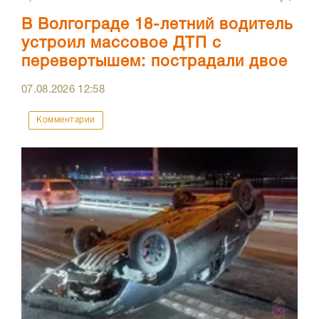
В Волгограде 18-летний водитель
устроил массовое ДТП с
перевертышем: пострадали двое
07.08.2026
12:58
Комментарии