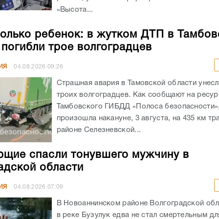
«Высота...
олько ребенок: в жутком ДТП в Тамбов
 погибли трое волгоградцев
ИЯ
04.08.2026
09:26
Страшная авария в Тамовской области унес
троих волгоградцев. Как сообщают на ресур
Тамбовского ГИБДД «Полоса безопасности»,
произошла накануне, 3 августа, на 435 км тр
районе Селезневской...
щие спасли тонувшего мужчину в
адской области
ИЯ
04.08.2026
07:09
В Новоаннинском районе Волгоградской обл
в реке Бузулук едва не стал смертельным д