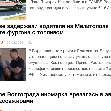
«Лада Приора». Как сообщили в ГУ МВД Рос
региону, трагедия случилась на улице 64-й А
ве задержали водителя из Мелитополя 
ге фургона с топливом
ИЯ
05.08.2026
14:52
В Ворошиловском районе Ростова-на-Дону
уголовное дело по факту умышленного унич
имущества. Как передает Привет-Ростов, сл
квалифицировали происшествие по части 2 с
РФ – «Умышленное уничтожение или поврежд
ре Волгограда иномарка врезалась в а
ассажирами