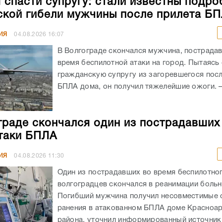
 спасти супругу: стали известны подро
ской гибели мужчины после прилета Б
ИЯ
04.08.2026
16:07
В Волгограде скончался мужчина, пострада
время беспилотной атаки на город. Пытаясь
гражданскую супругу из загоревшегося посл
БПЛА дома, он получил тяжелейшие ожоги. – 
граде скончался один из пострадавших
таки БПЛА
ИЯ
04.08.2026
11:30
Один из пострадавших во время беспилотног
волгоградцев скончался в реанимации боль
Погибший мужчина получил несовместимые 
ранения в атакованном БПЛА доме Красноа
района, уточнил информированный источник