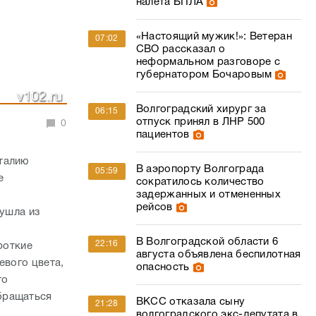
налета БПЛА
«Настоящий мужик!»: Ветеран
07:02
СВО рассказал о
неформальном разговоре с
губернатором Бочаровым
Волгоградский хирург за
06:15
отпуск принял в ЛНР 500
0
пациентов
талию
В аэропорту Волгограда
05:59
е
сократилось количество
задержанных и отмененных
рейсов
 ушла из
В Волгоградской области 6
22:16
роткие
августа объявлена беспилотная
евого цвета,
опасность
то
бращаться
ВКСС отказала сыну
21:28
волгоградского экс-депутата в