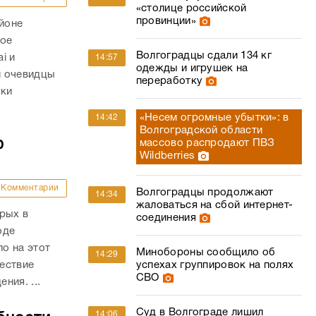
«столице российской
провинции»
айоне
ное
Волгоградцы сдали 134 кг
i и
14:57
одежды и игрушек на
и очевидцы
переработку
вки
«Несем огромные убытки»: в
14:42
Волгоградской области
ю
массово распродают ПВЗ
Wildberries
Комментарии
Волгоградцы продолжают
14:34
жаловаться на сбой интернет-
рых в
соединения
оде
о на этот
Минобороны сообщило об
14:29
успехах группировок на полях
ествие
СВО
ния. ...
Суд в Волгограде лишил
14:06