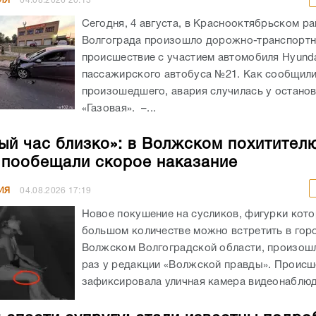
ИЯ
04.08.2026
20:13
Сегодня, 4 августа, в Краснооктябрьском р
Волгограда произошло дорожно-транспорт
происшествие с участием автомобиля Hyunda
пассажирского автобуса №21. Как сообщил
произошедшего, авария случилась у остано
«Газовая». –...
ый час близко»: в Волжском похитител
 пообещали скорое наказание
ИЯ
04.08.2026
17:19
Новое покушение на сусликов, фигурки кото
большом количестве можно встретить в гор
Волжском Волгоградской области, произошл
раз у редакции «Волжской правды». Происш
зафиксировала уличная камера видеонаблюде