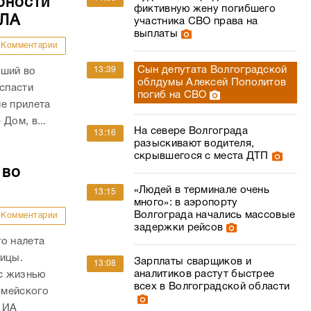
бности
фиктивную жену погибшего
ПЛА
участника СВО права на
выплаты
Комментарии
Сын депутата Волгоградской
13:39
вший во
облдумы Алексей Пополитов
 спасти
погиб на СВО
е прилета
Дом, в...
На севере Волгограда
13:16
разыскивают водителя,
скрывшегося с места ДТП
 во
«Людей в терминале очень
13:15
много»: в аэропорту
Волгограда начались массовые
Комментарии
задержки рейсов
о налета
ницы.
Зарплаты сварщиков и
13:08
аналитиков растут быстрее
с жизнью
всех в Волгоградской области
рмейского
 ИА