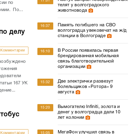
17:01
сии по
телят у волгоградского
рмии. По...
животновода
Память погибшего на СВО
16:37
волгоградца увековечат на ж/д
по делу
станции в Волгограде
В России появилась первая
Комментарии
16:10
брендированная мобильная
связь благотворительной
 возбуждено
организации
тожения
едователи
Две электрички развезут
15:32
татьи 167 УК
болельщиков «Ротора» 9
ение...
августа
Вымогателю Infiniti, золота и
15:20
денег у волгоградца дали 10
втобус
лет колонии
МегаФон улучшил связь в
15:05
Комментарии