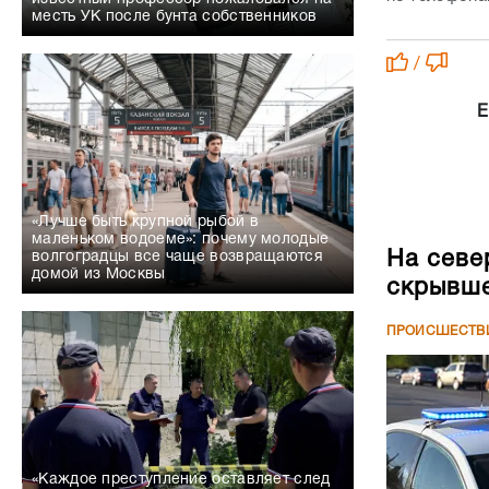
месть УК после бунта собственников
/
Е
«Лучше быть крупной рыбой в
маленьком водоеме»: почему молодые
На севе
волгоградцы все чаще возвращаются
домой из Москвы
скрывше
ПРОИСШЕСТВ
«Каждое преступление оставляет след