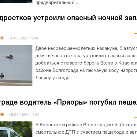
предварительной...
дростков устроили опасный ночной зап
ИЯ
06.08.2026
12:46
Двое несовершеннолетних накануне, 5 авгус
девяти часов вечера устроили опасный запл
добраться с правого берега Волги в Красн
районе Волгограда на песчаную косу напрот
Ленину у входа...
граде водитель «Приоры» погубил пеш
ИЯ
06.08.2026
12:23
В Кировском районе Волгоградской област
смертельное ДТП с участием пешехода и ав