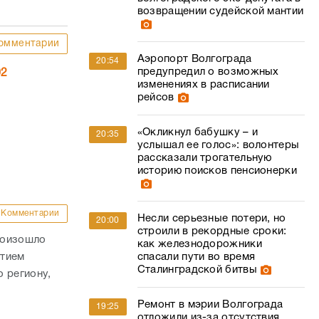
возвращении судейской мантии
омментарии
Аэропорт Волгограда
20:54
предупредил о возможных
02
изменениях в расписании
рейсов
«Окликнул бабушку – и
20:35
услышал ее голос»: волонтеры
рассказали трогательную
историю поисков пенсионерки
Комментарии
Несли серьезные потери, но
20:00
строили в рекордные сроки:
роизошло
как железнодорожники
спасали пути во время
стием
Сталинградской битвы
 региону,
Ремонт в мэрии Волгограда
19:25
отложили из-за отсутствия