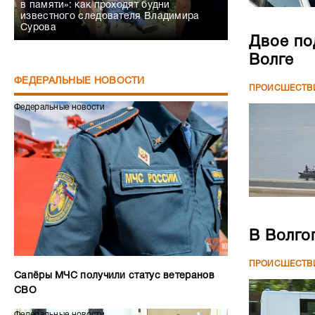
в памяти»: как проходят будни
известного следователя Владимира
Сурова
Двое по
Волге
ФЕДЕРАЛЬНЫЕ НОВОСТИ
ПРОИСШЕСТВ
Федеральные новости
В Волго
ПРОИСШЕСТВ
Сапёры МЧС получили статус ветеранов
СВО
Федеральные новости