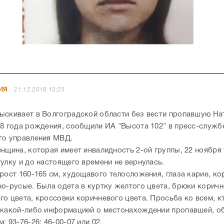
ИЯ
21.12.2018 13:23
ыскивает в Волгоградской области без вести пропавшую На
88 года рождения, сообщили ИА "Высота 102" в пресс-служб
го управления МВД.
енщина, которая имеет инвалидность 2-ой группы, 22 ноября
улку и до настоящего времени не вернулась.
рост 160-165 см, худощавого телосложения, глаза карие, ко
но-русые. Была одета в куртку желтого цвета, брюки коричн
го цвета, кроссовки коричневого цвета. Просьба ко всем, к
 какой-либо информацией о местонахождении пропавшей, о
: 93-76-26; 46-00-07 или 02.