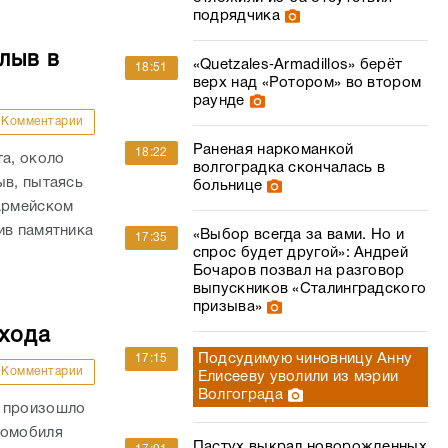
подрядчика
лыв в
«Quetzales‑Armadillos» берёт
18:51
верх над «Ротором» во втором
раунде
Комментарии
Раненая наркоманкой
18:22
та, около
волгоградка скончалась в
ыв, пытаясь
больнице
оармейском
ив памятника
«Выбор всегда за вами. Но и
17:35
спрос будет другой»: Андрей
Бочаров позвал на разговор
выпускников «Сталинградского
призыва»
ехода
Подсудимую чиновницу Анну
17:15
Комментарии
Елисееву уволили из мэрии
Волгограда
и произошло
томобиля
Пастух выкрал новорожденных