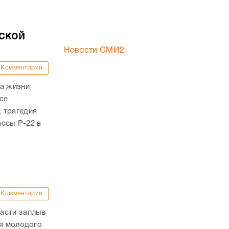
ской
Новости СМИ2
Комментарии
ла жизни
се
 трагедия
ассы Р-22 в
Комментарии
асти заплыв
ля молодого