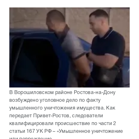
В Ворошиловском районе Ростова-на-Дону
возбуждено уголовное дело по факту
умышленного уничтожения имущества. Как
передает Привет-Ростов, следователи
квалифицировали происшествие по части 2
статьи 167 УК РФ – «Умышленное уничтожение