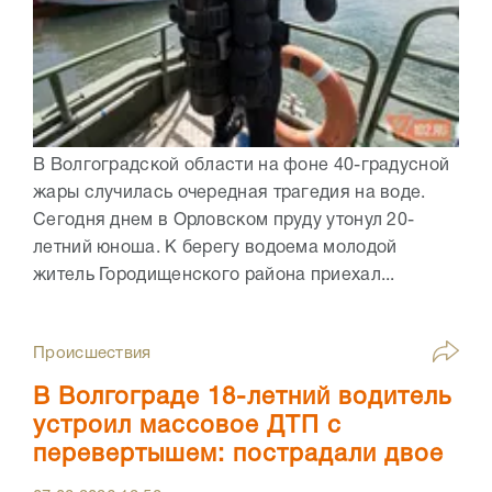
В Волгоградской области на фоне 40-градусной
жары случилась очередная трагедия на воде.
Сегодня днем в Орловском пруду утонул 20-
летний юноша. К берегу водоема молодой
житель Городищенского района приехал...
Происшествия
В Волгограде 18-летний водитель
устроил массовое ДТП с
перевертышем: пострадали двое