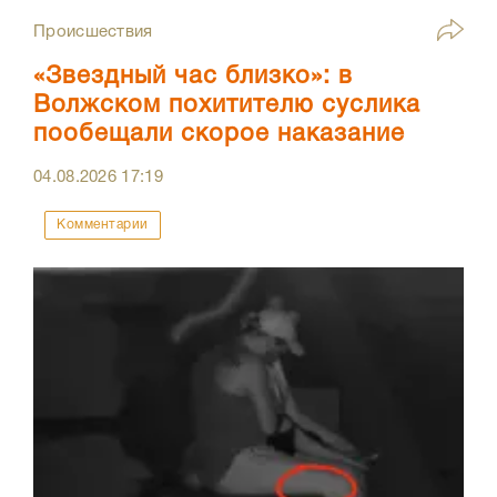
Происшествия
«Звездный час близко»: в
Волжском похитителю суслика
пообещали скорое наказание
04.08.2026
17:19
Комментарии