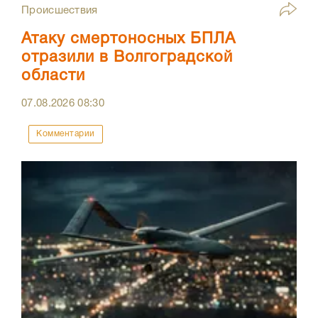
Происшествия
Атаку смертоносных БПЛА
отразили в Волгоградской
области
07.08.2026
08:30
Комментарии