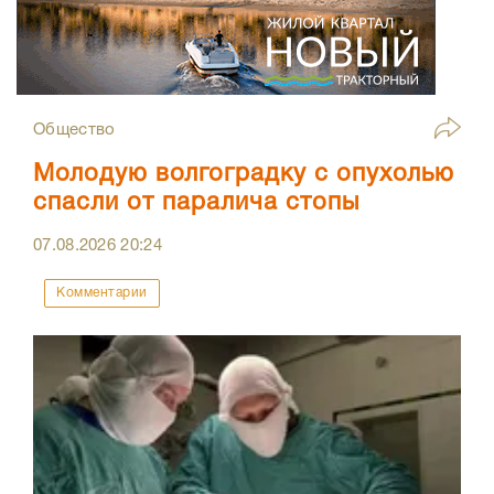
Общество
Молодую волгоградку с опухолью
спасли от паралича стопы
07.08.2026
20:24
Комментарии