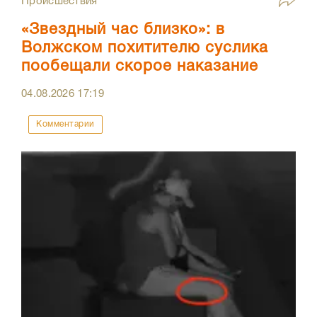
Происшествия
«Звездный час близко»: в
Волжском похитителю суслика
пообещали скорое наказание
04.08.2026
17:19
Комментарии