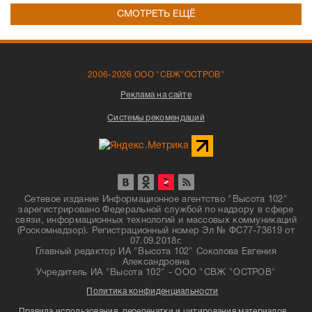
СМОТРЕТЬ ЕЩЁ
2006-2026 ООО "СВЖ"ОСТРОВ"
Реклама на сайте
Системы рекомендаций
Сетевое издание Информационное агентство "Высота 102"
зарегистрировано Федеральной службой по надзору в сфере
связи, информационных технологий и массовых коммуникаций
(Роскомнадзор). Регистрационный номер Эл № ФС77-73619 от
07.09.2018г.
Главный редактор ИА "Высота 102" Соколова Евгения
Александровна
Учредитель ИА "Высота 102" - ООО "СВЖ "ОСТРОВ"
Политика конфиденциальности
Правила использования, перепечатки и цитирования материалов