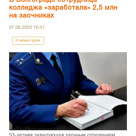
В Волгограде сотрудница
колледжа «заработала» 2,5 млн
на заочниках
07.08.2026
16:31
Комментарии
53-летняя заведующая заочным отделением