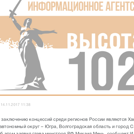
14.11.2017 11:38
 заключению концессий среди регионов России являются Ха
автономный округ – Югра, Волгоградская область и город С
Об этом заявил глава минстроя РФ Михаил Мень, сообщает 