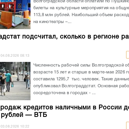
Волгоградской области оплатили по Пушкин
билеты на культурные мероприятия на общу
113,8 млн рублей. Наибольший объем расхо
на кинотеатры –...
адстат подсчитал, сколько в регионе р
04.08.2026
08:13
Численность рабочей силы Волгоградской о
возрасте 15 лет и старше в марте-мае 2026 
составила 1295,7 тыс. человек. Такие данны
опубликовал Волгограддстат. Основная рабо
сосредоточена в городах - ...
родаж кредитов наличными в России д
н рублей — ВТБ
03.08.2026
10:22