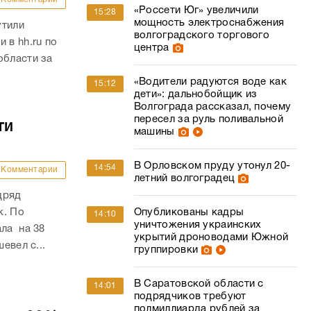
«Россети Юг» увеличили
15:28
мощность электроснабжения
утили
волгоградского торгового
 в hh.ru по
центра
области за
«Водители радуются воде как
15:12
дети»: дальнобойщик из
Волгограда рассказал, почему
пересел за руль поливальной
ти
машины
В Орловском пруду утонул 20-
14:54
Комментарии
летний волгоградец
дряд
Опубликованы кадры
к. По
14:10
уничтожения украинских
ала на 38
укрытий дроноводами Южной
евел с...
группировки
В Саратовской области с
14:01
подрядчиков требуют
полмиллиарда рублей за