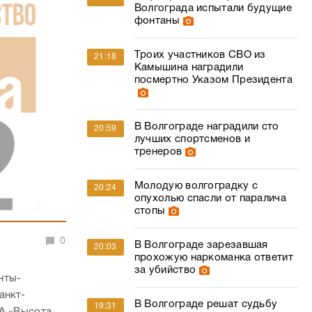
Волгограда испытали будущие
фонтаны
Троих участников СВО из
21:18
Камышина наградили
посмертно Указом Президента
В Волгограде наградили сто
20:59
лучших спортсменов и
тренеров
Молодую волгоградку с
20:24
опухолью спасли от паралича
стопы
0
В Волгограде зарезавшая
20:03
прохожую наркоманка ответит
за убийство
нты-
анкт-
В Волгограде решат судьбу
19:31
ИА «Высота