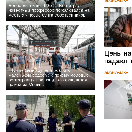
ЭКОНОМИКА
Беспредел как в 90-х: в Волгограде
известный профессор пожаловался на
месть УК после бунта собственников
Цены на
падают 
«Лучше быть крупной рыбой в
ЭКОНОМИКА
маленьком водоеме»: почему молодые
волгоградцы все чаще возвращаются
домой из Москвы