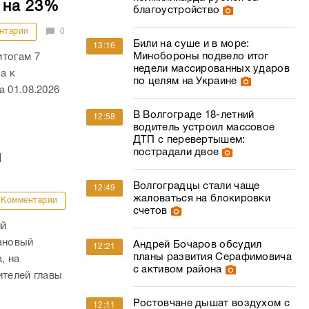
 на 23%
благоустройство
нтарии
0
Били на суше и в море:
13:16
Минобороны подвело итог
итогам 7
недели массированных ударов
а к
по целям на Украине
 01.08.2026
В Волгограде 18-летний
12:58
водитель устроил массовое
ДТП с перевертышем:
пострадали двое
й
Волгоградцы стали чаще
12:49
жаловаться на блокировки
Комментарии
счетов
ий
ановый
Андрей Бочаров обсудил
12:21
планы развития Серафимовича
, на
с активом района
ителей главы
Ростовчане дышат воздухом с
12:11