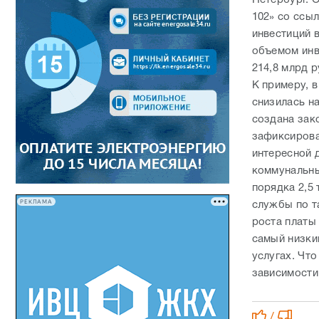
102» со ссы
инвестиций 
объемом инв
214,8 млрд р
К примеру, 
снизилась на
создана зак
зафиксирова
интересной д
коммунальны
порядка 2,5
РЕКЛАМА
службы по т
роста платы
самый низкий
услугах. Что
зависимости 
/