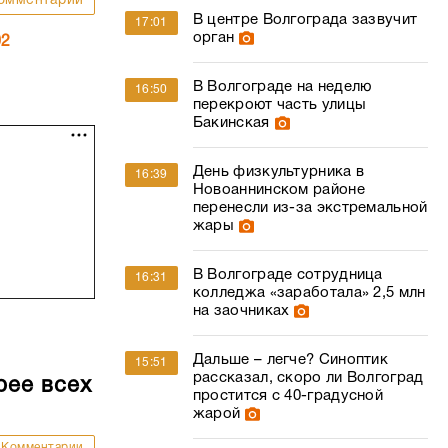
омментарии
В центре Волгограда зазвучит
17:01
орган
02
В Волгограде на неделю
16:50
перекроют часть улицы
Бакинская
День физкультурника в
16:39
Новоаннинском районе
перенесли из-за экстремальной
жары
В Волгограде сотрудница
16:31
колледжа «заработала» 2,5 млн
на заочниках
Дальше – легче? Синоптик
15:51
рассказал, скоро ли Волгоград
рее всех
простится с 40-градусной
жарой
Комментарии