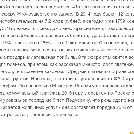
лкой на федеральное ведомство. «За три последних года об
в сферу ЖКХ существенно вырос. В 2014 году было 112 кон
естобязательств на 7,2 млрд рублей, а сегодня уже 1759 ко
уб. Что важно, с приходом инвестора снижается аварийност
в теплоснабжении аварийность объектов, где работают конце
 47%, а потери на 18%», - сообщил министр. Он напомнил, чт
онодательная база, позволяющая привлекать инвесторов в 
на предпринимательская прибыль. Эта сфера становится вс
ля бизнеса, при этом, как рассказал министр, рост платеже
е услуги ограничен законом. «Средний платёж по стране со
 тысяч рублей. Напомню, что тарифы устанавливает ФАС и р
арифам. По инициативе Минстроя России установлено огран
 за коммунальный платёж: в 2016 году в среднем по России 
 уровень за последние 5 лет. Подчеркну, что речь идет о 
 касается жилищных услуг - она составляет порядка 25% от 
от региона», - подчеркнул министр.