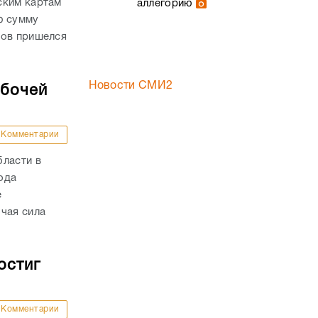
ским картам
аллегорию
ю сумму
дов пришелся
Новости СМИ2
абочей
Комментарии
бласти в
года
е
чая сила
остиг
Комментарии