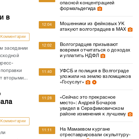
опасной концентрацией
формальдегида
и в
Мошенники из фейковых УК
12:04
атакуют волгоградцев в МАХ
Комментарии
Волгоградцев призывают
12:02
м заседании
вовремя отчитаться о доходах
и уплатить НДФЛ
асходной
пресс-
 поправки
УФСБ и полиция в Волгограде
11:40
уложили на землю взломщиков
 вторыми...
«Госуслуг»
о
«Сейчас это прекрасное
11:28
чала
место»: Андрей Бочаров
увидел в Серафимовичском
районе изменения к лучшему
Комментарии
На Мамаевом кургане
11:11
ели
отреставрировали скульптуру-