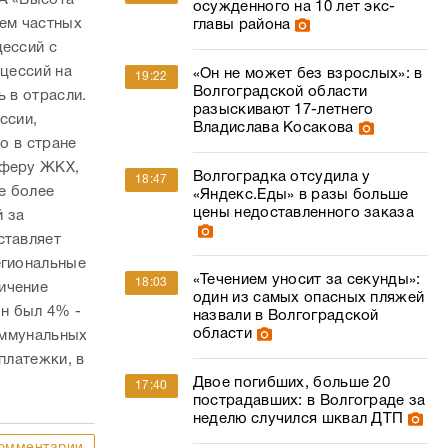
осужденного на 10 лет экс-
ъем частных
главы района
цессий с
нцессий на
«Он не может без взрослых»: в
19:22
Волгоградской области
ь в отрасли.
разыскивают 17-летнего
ссии,
Владислава Косакова
о в стране
сферу ЖКХ,
Волгоградка отсудила у
18:47
е более
«Яндекс.Еды» в разы больше
цены недоставленного заказа
й за
ставляет
егиональные
«Течением уносит за секунды»:
18:03
ичение
один из самых опасных пляжей
он был 4% -
назвали в Волгоградской
области
коммунальных
платежки, в
Двое погибших, больше 20
17:40
пострадавших: в Волгограде за
неделю случился шквал ДТП