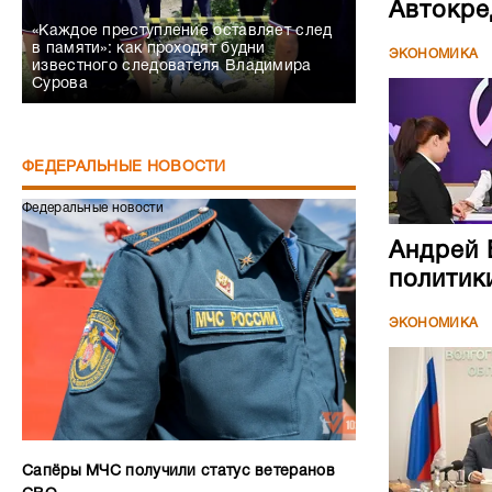
Автокре
«Каждое преступление оставляет след
в памяти»: как проходят будни
ЭКОНОМИКА
известного следователя Владимира
Сурова
ФЕДЕРАЛЬНЫЕ НОВОСТИ
Федеральные новости
Андрей 
политик
ЭКОНОМИКА
Сапёры МЧС получили статус ветеранов