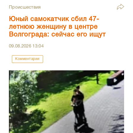
Происшествия
Юный самокатчик сбил 47-
летнюю женщину в центре
Волгограда: сейчас его ищут
09.08.2026
13:04
Комментарии