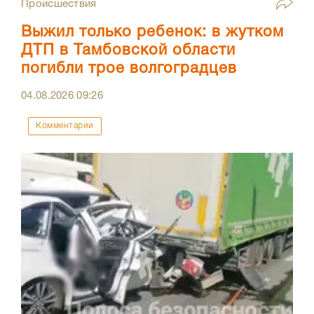
Происшествия
Выжил только ребенок: в жутком
ДТП в Тамбовской области
погибли трое волгоградцев
04.08.2026
09:26
Комментарии