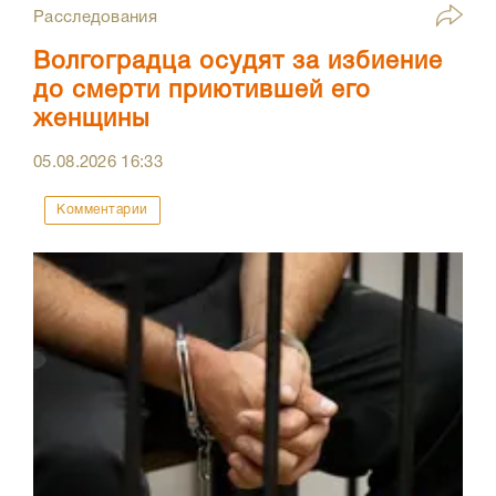
Расследования
Волгоградца осудят за избиение
до смерти приютившей его
женщины
05.08.2026
16:33
Комментарии