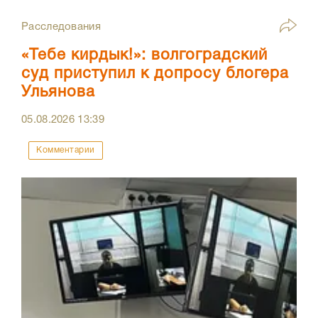
Расследования
«Тебе кирдык!»: волгоградский
суд приступил к допросу блогера
Ульянова
05.08.2026
13:39
Комментарии